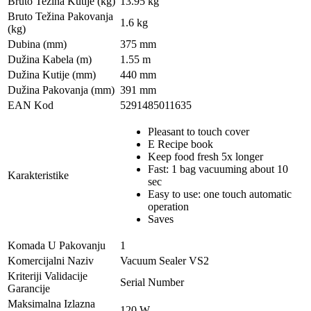
Bruto Težina Kutije (kg)
13.95 kg
Bruto Težina Pakovanja
1.6 kg
(kg)
Dubina (mm)
375 mm
Dužina Kabela (m)
1.55 m
Dužina Kutije (mm)
440 mm
Dužina Pakovanja (mm)
391 mm
EAN Kod
5291485011635
Pleasant to touch cover
E Recipe book
Keep food fresh 5x longer
Fast: 1 bag vacuuming about 10
Karakteristike
sec
Easy to use: one touch automatic
operation
Saves
Komada U Pakovanju
1
Komercijalni Naziv
Vacuum Sealer VS2
Kriteriji Validacije
Serial Number
Garancije
Maksimalna Izlazna
120 W