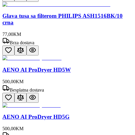
Glava tusa sa filterom PHILIPS ASH1516BK/10
crna
77
,
00
KM
Brza dostava
AENO AI ProDryer HD5W
500
,
00
KM
Besplatna dostava
AENO AI ProDryer HD5G
500
,
00
KM