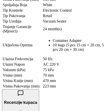
Spoljašnja Boja
White
Tip Kontrole
Electronic Control
Tip Pakovanja
Retail
Tip Uređaja
Vacuum Sealer
Trajanje Garancije
24 month(s)
(Mjeseci)
Container Adapter
Uključena Oprema
10 bags (5 pcs 15 cm × 20 cm, 5
pcs 20 cm × 30 cm)
Ulazna Frekvencija
50 Hz
Ulazni Napon
AC 220 V
Vakuum (kPa)
75 kPa
Visina (mm)
70 mm
Visina Kutije (mm)
470 mm
Visina Pakovanja (mm)
223 mm
Recenzije kupaca