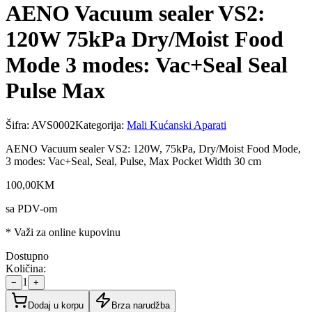
AENO Vacuum sealer VS2:
120W 75kPa Dry/Moist Food
Mode 3 modes: Vac+Seal Seal
Pulse Max
Šifra:
AVS0002
Kategorija:
Mali Kućanski Aparati
AENO Vacuum sealer VS2: 120W, 75kPa, Dry/Moist Food Mode,
3 modes: Vac+Seal, Seal, Pulse, Max Pocket Width 30 cm
100
,
00
KM
sa PDV-om
* Važi za online kupovinu
Dostupno
Količina:
1
−
+
Dodaj u korpu
Brza narudžba