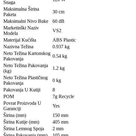
Snaga
Maksimalna Širina
30 cm
Paketa
Maksimalni Nivo Buke
60 dB
Marketinški Naziv
VS2
Modela
Materijal Kućišta
ABS Plastic
Nazivna Težina
0.937 kg
Neto Težina Kartonskog
0.54 kg
Pakovanja
Neto Težina Pakovanja
1.2 kg
(kg)
Neto Težina Plastičnog
0 kg
Pakovanja
Pakovanja U Kutiji
8
POM
7g Recycle
Povrat Proizvoda U
Yes
Garanciji
Širina (mm)
150 mm
Širina Kutije (mm)
405 mm
Širina Lemnog Spoja
2 mm
Širina Pakovanja (mm)
105 mm