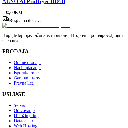
AENO AI ProDryer HD5B
500
,
00
KM
Besplatna dostava
Kupujte laptope, računare, monitore i IT opremu po najpovoljnijim
cijenama.
PRODAJA
Online prodaja
Nacin placanja
Isporuka robe
Garantni uslovi
Pravna lica
USLUGE
Servis
Održavanje
IT Inžinjering
Datacentar
Web Hosting