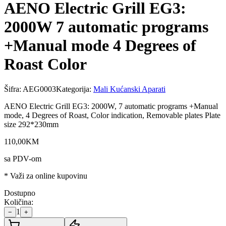
AENO Electric Grill EG3:
2000W 7 automatic programs
+Manual mode 4 Degrees of
Roast Color
Šifra:
AEG0003
Kategorija:
Mali Kućanski Aparati
AENO Electric Grill EG3: 2000W, 7 automatic programs +Manual
mode, 4 Degrees of Roast, Color indication, Removable plates Plate
size 292*230mm
110
,
00
KM
sa PDV-om
* Važi za online kupovinu
Dostupno
Količina:
1
−
+