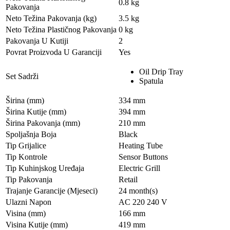
0.8 kg
Pakovanja
Neto Težina Pakovanja (kg)
3.5 kg
Neto Težina Plastičnog Pakovanja
0 kg
Pakovanja U Kutiji
2
Povrat Proizvoda U Garanciji
Yes
Oil Drip Tray
Set Sadrži
Spatula
Širina (mm)
334 mm
Širina Kutije (mm)
394 mm
Širina Pakovanja (mm)
210 mm
Spoljašnja Boja
Black
Tip Grijalice
Heating Tube
Tip Kontrole
Sensor Buttons
Tip Kuhinjskog Uređaja
Electric Grill
Tip Pakovanja
Retail
Trajanje Garancije (Mjeseci)
24 month(s)
Ulazni Napon
AC 220 240 V
Visina (mm)
166 mm
Visina Kutije (mm)
419 mm