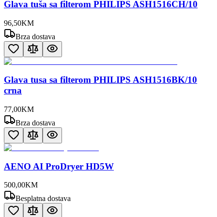
Glava tuša sa filterom PHILIPS ASH1516CH/10
96
,
50
KM
Brza dostava
Glava tusa sa filterom PHILIPS ASH1516BK/10
crna
77
,
00
KM
Brza dostava
AENO AI ProDryer HD5W
500
,
00
KM
Besplatna dostava