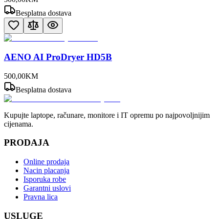
Besplatna dostava
AENO AI ProDryer HD5B
500
,
00
KM
Besplatna dostava
Kupujte laptope, računare, monitore i IT opremu po najpovoljnijim
cijenama.
PRODAJA
Online prodaja
Nacin placanja
Isporuka robe
Garantni uslovi
Pravna lica
USLUGE