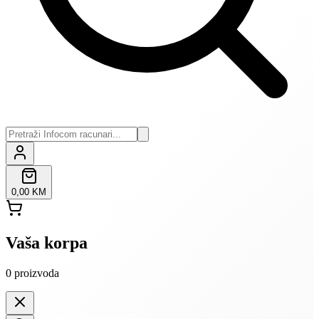
0,00 KM
Vaša korpa
0
proizvoda