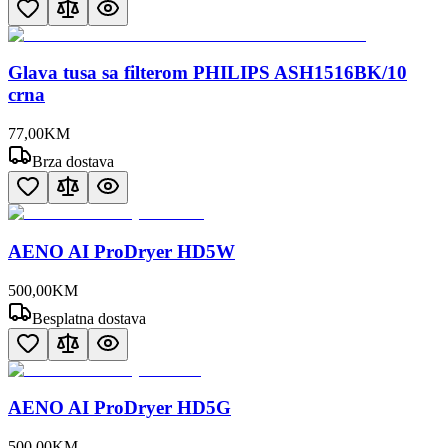
Glava tusa sa filterom PHILIPS ASH1516BK/10
crna
77
,
00
KM
Brza dostava
AENO AI ProDryer HD5W
500
,
00
KM
Besplatna dostava
AENO AI ProDryer HD5G
500
,
00
KM