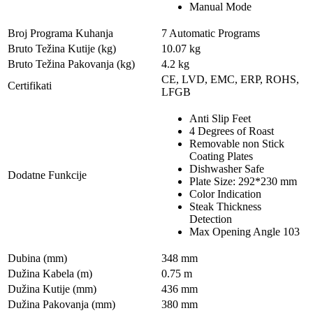
Manual Mode
Broj Programa Kuhanja
7 Automatic Programs
Bruto Težina Kutije (kg)
10.07 kg
Bruto Težina Pakovanja (kg)
4.2 kg
CE, LVD, EMC, ERP, ROHS,
Certifikati
LFGB
Anti Slip Feet
4 Degrees of Roast
Removable non Stick
Coating Plates
Dishwasher Safe
Dodatne Funkcije
Plate Size: 292*230 mm
Color Indication
Steak Thickness
Detection
Max Opening Angle 103
Dubina (mm)
348 mm
Dužina Kabela (m)
0.75 m
Dužina Kutije (mm)
436 mm
Dužina Pakovanja (mm)
380 mm