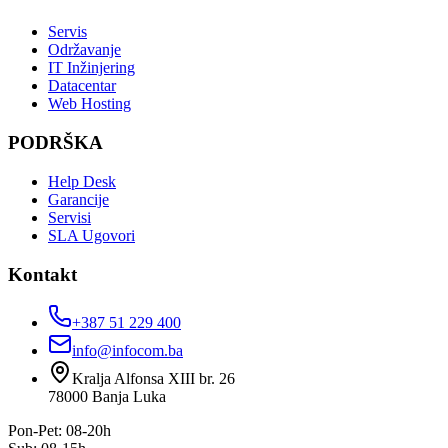
Servis
Održavanje
IT Inžinjering
Datacentar
Web Hosting
PODRŠKA
Help Desk
Garancije
Servisi
SLA Ugovori
Kontakt
+387 51 229 400
info@infocom.ba
Kralja Alfonsa XIII br. 26
78000
Banja Luka
Pon-Pet: 08-20h