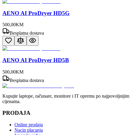
AENO AI ProDryer HD5G
500
,
00
KM
Besplatna dostava
AENO AI ProDryer HD5B
500
,
00
KM
Besplatna dostava
Kupujte laptope, računare, monitore i IT opremu po najpovoljnijim
cijenama.
PRODAJA
Online prodaja
Nacin placanja