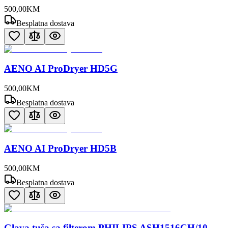
500
,
00
KM
Besplatna dostava
AENO AI ProDryer HD5G
500
,
00
KM
Besplatna dostava
AENO AI ProDryer HD5B
500
,
00
KM
Besplatna dostava
Glava tuša sa filterom PHILIPS ASH1516CH/10