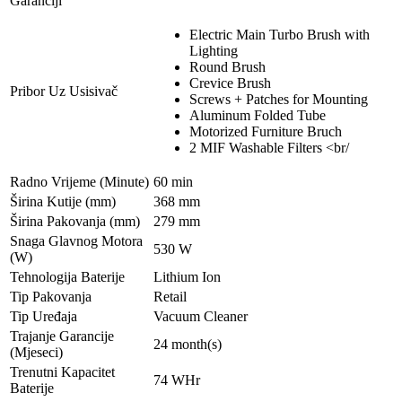
Garanciji
Electric Main Turbo Brush with
Lighting
Round Brush
Crevice Brush
Pribor Uz Usisivač
Screws + Patches for Mounting
Aluminum Folded Tube
Motorized Furniture Bruch
2 MIF Washable Filters <br/
Radno Vrijeme (Minute)
60 min
Širina Kutije (mm)
368 mm
Širina Pakovanja (mm)
279 mm
Snaga Glavnog Motora
530 W
(W)
Tehnologija Baterije
Lithium Ion
Tip Pakovanja
Retail
Tip Uređaja
Vacuum Cleaner
Trajanje Garancije
24 month(s)
(Mjeseci)
Trenutni Kapacitet
74 WHr
Baterije