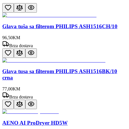
Glava tuša sa filterom PHILIPS ASH1516CH/10
96
,
50
KM
Brza dostava
Glava tusa sa filterom PHILIPS ASH1516BK/10
crna
77
,
00
KM
Brza dostava
AENO AI ProDryer HD5W