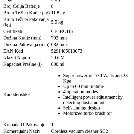
Broj Ćelija Baterije
8
Bruto Težina Kutije (kg)
11.8 kg
Bruto Težina Pakovanja
5.5 kg
(kg)
Certifikati
CE, ROHS
Dužina Kutije (mm)
702 mm
Dužina Pakovanja (mm)
682 mm
EAN Kod
5291485013073
Izlazni Napon
29.6 V
Kapacitet Prašine (l)
800 ml
Super powerful: 530 Watts and 28
Kpa
Up to 60 min runtime
4 operation modes
Karakteristike
Intelligent power adjustment by
detecting dust amount
Selfstanding design
Motorized turbo brush for
Komada U Pakovanju
1
Komercijalni Naziv
Cordless vacuum cleaner SC2