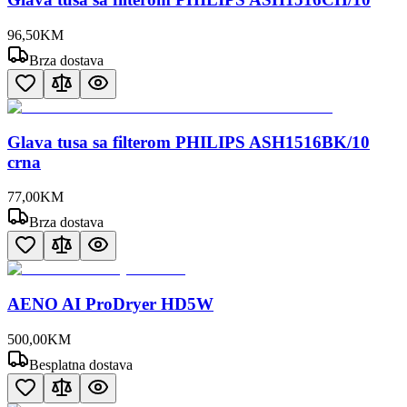
96
,
50
KM
Brza dostava
Glava tusa sa filterom PHILIPS ASH1516BK/10
crna
77
,
00
KM
Brza dostava
AENO AI ProDryer HD5W
500
,
00
KM
Besplatna dostava