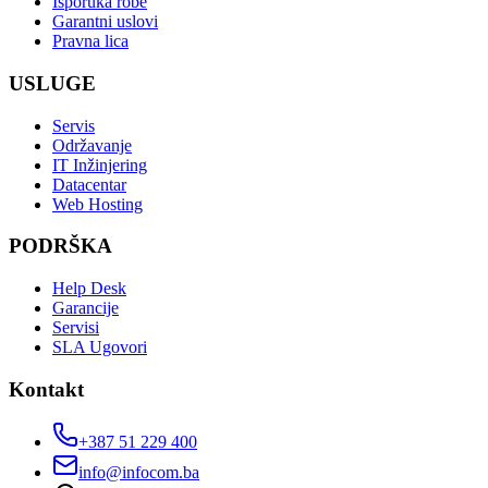
Isporuka robe
Garantni uslovi
Pravna lica
USLUGE
Servis
Održavanje
IT Inžinjering
Datacentar
Web Hosting
PODRŠKA
Help Desk
Garancije
Servisi
SLA Ugovori
Kontakt
+387 51 229 400
info@infocom.ba