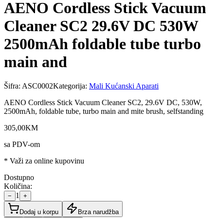
AENO Cordless Stick Vacuum
Cleaner SC2 29.6V DC 530W
2500mAh foldable tube turbo
main and
Šifra:
ASC0002
Kategorija:
Mali Kućanski Aparati
AENO Cordless Stick Vacuum Cleaner SC2, 29.6V DC, 530W,
2500mAh, foldable tube, turbo main and mite brush, selfstanding
305
,
00
KM
sa PDV-om
* Važi za online kupovinu
Dostupno
Količina:
1
−
+
Dodaj u korpu
Brza narudžba