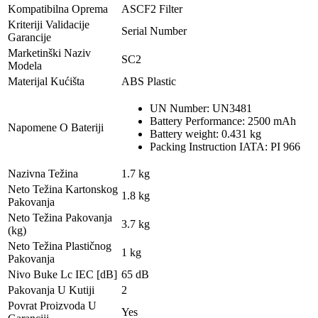
Kompatibilna Oprema
ASCF2 Filter
Kriteriji Validacije
Serial Number
Garancije
Marketinški Naziv
SC2
Modela
Materijal Kućišta
ABS Plastic
UN Number: UN3481
Battery Performance: 2500 mAh
Napomene O Bateriji
Battery weight: 0.431 kg
Packing Instruction IATA: PI 966
Nazivna Težina
1.7 kg
Neto Težina Kartonskog
1.8 kg
Pakovanja
Neto Težina Pakovanja
3.7 kg
(kg)
Neto Težina Plastičnog
1 kg
Pakovanja
Nivo Buke Lc IEC [dB]
65 dB
Pakovanja U Kutiji
2
Povrat Proizvoda U
Yes