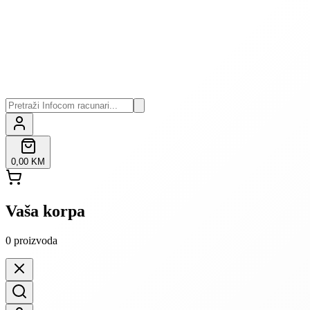
0,00 KM
Vaša korpa
0
proizvoda