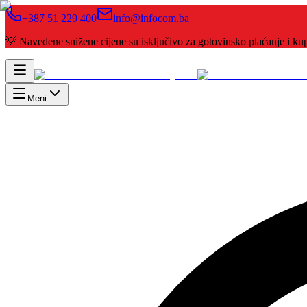
+387 51 229 400
info@infocom.ba
💡 Navedene snižene cijene su isključivo za gotovinsko plaćanje i 
Meni