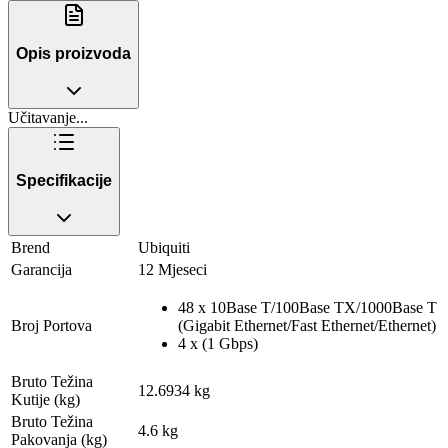
Opis proizvoda
Učitavanje...
Specifikacije
Brend
Ubiquiti
Garancija
12 Mjeseci
48 x 10Base T/100Base TX/1000Base T
Broj Portova
(Gigabit Ethernet/Fast Ethernet/Ethernet)
4 x (1 Gbps)
Bruto Težina
12.6934 kg
Kutije (kg)
Bruto Težina
4.6 kg
Pakovanja (kg)