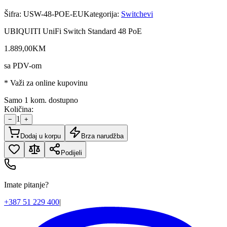
Šifra:
USW-48-POE-EU
Kategorija:
Switchevi
UBIQUITI UniFi Switch Standard 48 PoE
1.889
,
00
KM
sa PDV-om
* Važi za online kupovinu
Samo 1 kom. dostupno
Količina:
1
−
+
Dodaj u korpu
Brza narudžba
Podijeli
Imate pitanje?
+387 51 229 400
|