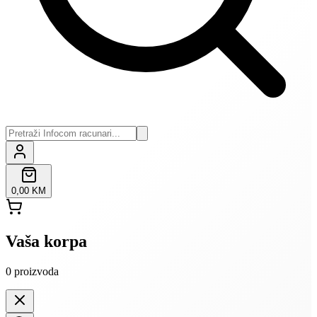
0,00 KM
Vaša korpa
0
proizvoda