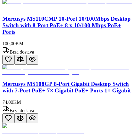
Mercusys MS110CMP 10-Port 10/100Mbps Desktop
Switch with 8-Port PoE+ 8 x 10/100 Mbps PoE+
Ports
100
,
00
KM
Brza dostava
Mercusys MS108GP 8-Port Gigabit Desktop Switch
with 7-Port PoE+ 7× Gigabit PoE+ Ports 1× Gigabit
74
,
00
KM
Brza dostava