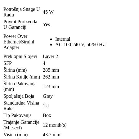
Potrošnja Snage U
45 W
Radu
Povrat Proizvoda
Yes
U Garanciji
Power Over
Internal
Ethernet/Strujni
AC 100 240 V, 50/60 Hz
Adapter
Preklopni Slojevi
Layer 2
SFP
4
Širina (mm)
285 mm
Širina Kutije (mm)
262 mm
Širina Pakovanja
123 mm
(mm)
Spoljašnja Boja
Gray
Standardna Visina
1U
Raka
Tip Pakovanja
Box
Trajanje Garancije
12 month(s)
(Mjeseci)
Visina (mm)
43.7 mm