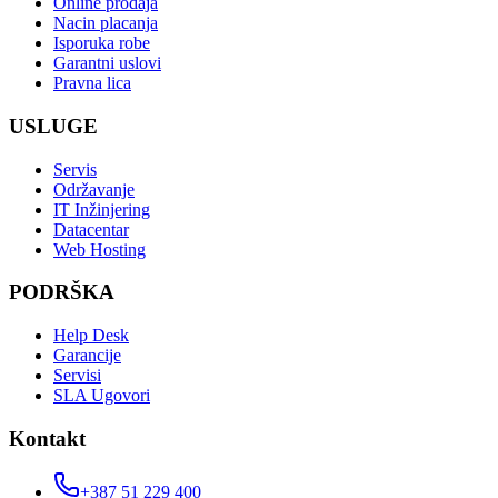
Online prodaja
Nacin placanja
Isporuka robe
Garantni uslovi
Pravna lica
USLUGE
Servis
Održavanje
IT Inžinjering
Datacentar
Web Hosting
PODRŠKA
Help Desk
Garancije
Servisi
SLA Ugovori
Kontakt
+387 51 229 400