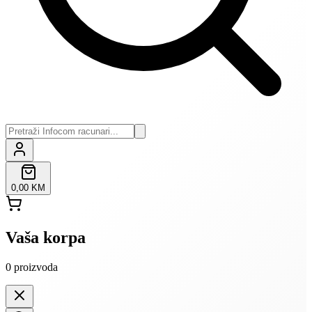
0,00 KM
Vaša korpa
0
proizvoda