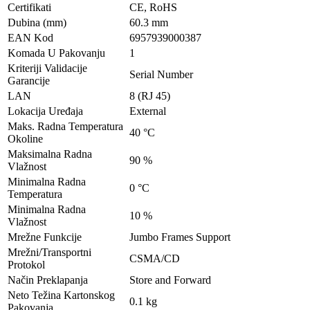
Certifikati
CE, RoHS
Dubina (mm)
60.3 mm
EAN Kod
6957939000387
Komada U Pakovanju
1
Kriteriji Validacije
Serial Number
Garancije
LAN
8 (RJ 45)
Lokacija Uređaja
External
Maks. Radna Temperatura
40 °C
Okoline
Maksimalna Radna
90 %
Vlažnost
Minimalna Radna
0 °C
Temperatura
Minimalna Radna
10 %
Vlažnost
Mrežne Funkcije
Jumbo Frames Support
Mrežni/Transportni
CSMA/CD
Protokol
Način Preklapanja
Store and Forward
Neto Težina Kartonskog
0.1 kg
Pakovanja