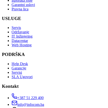
Isporuka robe
Garantni uslovi
Pravna lica
USLUGE
Servis
Održavanje
IT Inžinjering
Datacentar
Web Hosting
PODRŠKA
Help Desk
Garancije
Servisi
SLA Ugovori
Kontakt
+387 51 229 400
info@infocom.ba