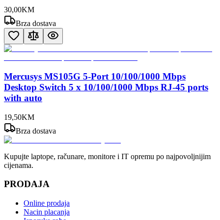
30
,
00
KM
Brza dostava
Mercusys MS105G 5-Port 10/100/1000 Mbps
Desktop Switch 5 x 10/100/1000 Mbps RJ-45 ports
with auto
19
,
50
KM
Brza dostava
Kupujte laptope, računare, monitore i IT opremu po najpovoljnijim
cijenama.
PRODAJA
Online prodaja
Nacin placanja