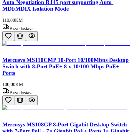
Auto-Negotiation RJ45 port supporting Auto-
MDI/MDIX Isolation Mode
110
,
00
KM
Brza dostava
Mercusys MS110CMP 10-Port 10/100Mbps Desktop
Switch with 8-Port PoE+ 8 x 10/100 Mbps PoE+
Ports
100
,
00
KM
Brza dostava
Mercusys MS108GP 8-Port Gigabit Desktop Switch
with 7-Port PoE+ 7× Gigabit PoE+ Ports 1× Gigabit