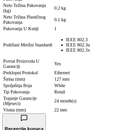
Neto Težina Pakovanja
0.2 kg
(kg)
Neto Težina Plastičnog
0.1 kg
Pakovanja
Pakovanja U Kutiji
1
IEEE 802.3
Podržani Mrežni Standardi
IEEE 802.3u
IEEE 802.3x
Povrat Proizvoda U
Yes
Garanciji
Preklopni Protokol
Ethernet
Širina (mm)
127 mm
Spoljašnja Boja
White
Tip Pakovanja
Retail
Trajanje Garancije
24 month(s)
(Mjeseci)
Visina (mm)
22 mm
Recenzije kupaca