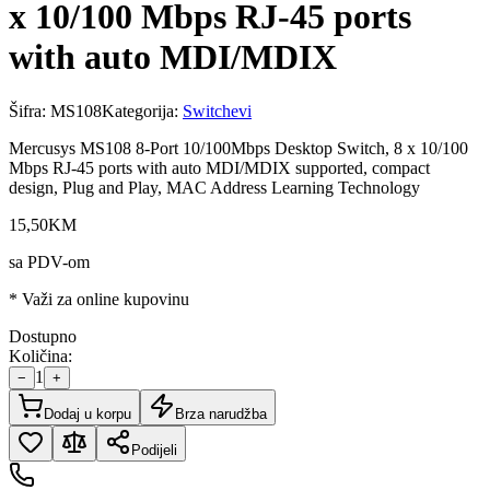
x 10/100 Mbps RJ-45 ports
with auto MDI/MDIX
Šifra:
MS108
Kategorija:
Switchevi
Mercusys MS108 8-Port 10/100Mbps Desktop Switch, 8 x 10/100
Mbps RJ-45 ports with auto MDI/MDIX supported, compact
design, Plug and Play, MAC Address Learning Technology
15
,
50
KM
sa PDV-om
* Važi za online kupovinu
Dostupno
Količina:
1
−
+
Dodaj u korpu
Brza narudžba
Podijeli