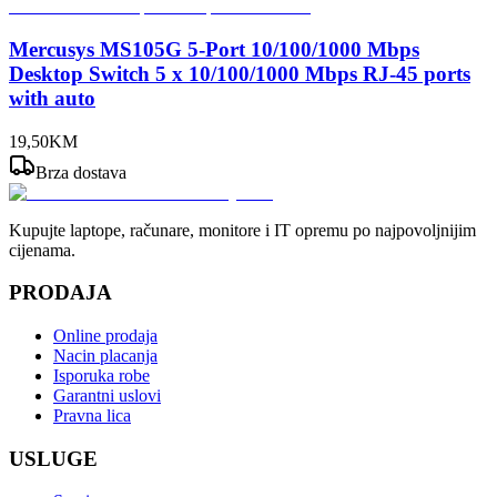
Mercusys MS105G 5-Port 10/100/1000 Mbps
Desktop Switch 5 x 10/100/1000 Mbps RJ-45 ports
with auto
19
,
50
KM
Brza dostava
Kupujte laptope, računare, monitore i IT opremu po najpovoljnijim
cijenama.
PRODAJA
Online prodaja
Nacin placanja
Isporuka robe
Garantni uslovi
Pravna lica
USLUGE