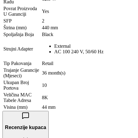
Radu
Povrat Proizvoda
Yes
U Garanciji
SFP
2
Širina (mm)
440 mm
Spoljašnja Boja
Black
External
Strujni Adapter
AC 100 240 V, 50/60 Hz
Tip Pakovanja
Retail
Trajanje Garancije
36 month(s)
(Mjeseci)
Ukupan Broj
10
Portova
Veličina MAC
8K
Tabele Adresa
Visina (mm)
44 mm
Recenzije kupaca