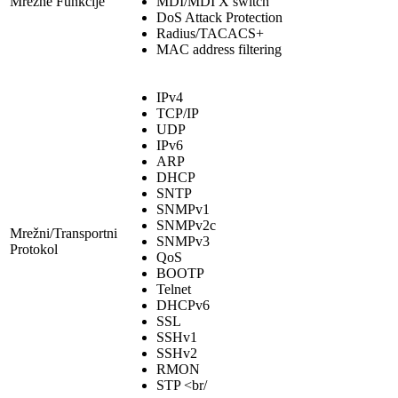
Mrežne Funkcije
MDI/MDI X switch
DoS Attack Protection
Radius/TACACS+
MAC address filtering
IPv4
TCP/IP
UDP
IPv6
ARP
DHCP
SNTP
SNMPv1
SNMPv2c
Mrežni/Transportni
SNMPv3
Protokol
QoS
BOOTP
Telnet
DHCPv6
SSL
SSHv1
SSHv2
RMON
STP <br/