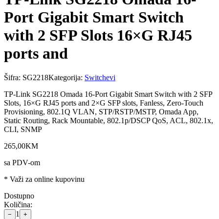
Port Gigabit Smart Switch
with 2 SFP Slots 16×G RJ45
ports and
Šifra:
SG2218
Kategorija:
Switchevi
TP-Link SG2218 Omada 16-Port Gigabit Smart Switch with 2 SFP
Slots, 16×G RJ45 ports and 2×G SFP slots, Fanless, Zero-Touch
Provisioning, 802.1Q VLAN, STP/RSTP/MSTP, Omada App,
Static Routing, Rack Mountable, 802.1p/DSCP QoS, ACL, 802.1x,
CLI, SNMP
265
,
00
KM
sa PDV-om
* Važi za online kupovinu
Dostupno
Količina:
1
−
+