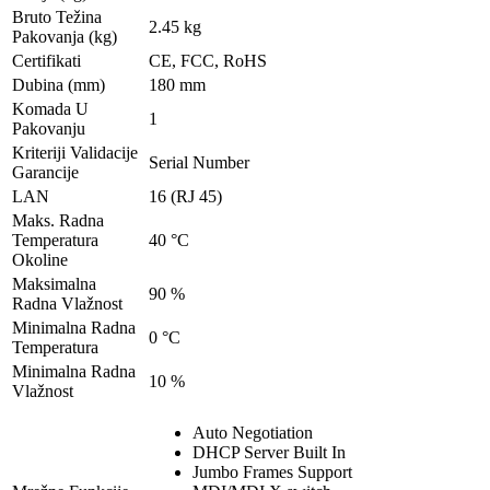
Bruto Težina
2.45 kg
Pakovanja (kg)
Certifikati
CE, FCC, RoHS
Dubina (mm)
180 mm
Komada U
1
Pakovanju
Kriteriji Validacije
Serial Number
Garancije
LAN
16 (RJ 45)
Maks. Radna
Temperatura
40 °C
Okoline
Maksimalna
90 %
Radna Vlažnost
Minimalna Radna
0 °C
Temperatura
Minimalna Radna
10 %
Vlažnost
Auto Negotiation
DHCP Server Built In
Jumbo Frames Support