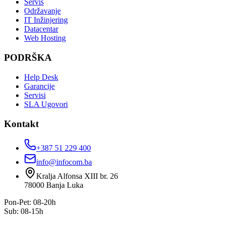
Servis
Održavanje
IT Inžinjering
Datacentar
Web Hosting
PODRŠKA
Help Desk
Garancije
Servisi
SLA Ugovori
Kontakt
+387 51 229 400
info@infocom.ba
Kralja Alfonsa XIII br. 26
78000
Banja Luka
Pon-Pet: 08-20h
Sub: 08-15h