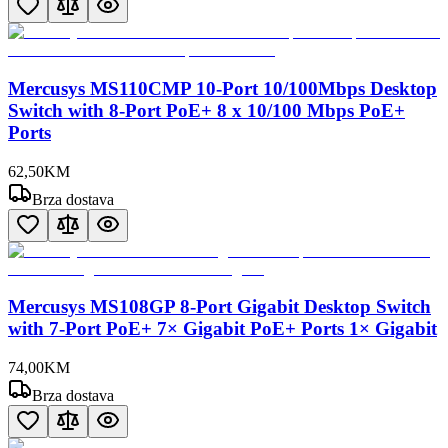
Mercusys MS110CMP 10-Port 10/100Mbps Desktop
Switch with 8-Port PoE+ 8 x 10/100 Mbps PoE+
Ports
62
,
50
KM
Brza dostava
Mercusys MS108GP 8-Port Gigabit Desktop Switch
with 7-Port PoE+ 7× Gigabit PoE+ Ports 1× Gigabit
74
,
00
KM
Brza dostava