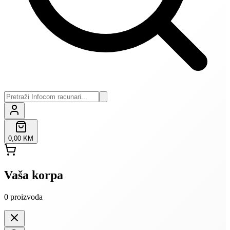
0,00 KM
Vaša korpa
0
proizvoda