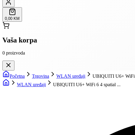
0,00 KM
Vaša korpa
0
proizvoda
Početna
Trgovina
WLAN uređaji
UBIQUITI U6+ WiFi 6 
WLAN uređaji
UBIQUITI U6+ WiFi 6 4 spatial ...