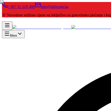
+387 51 229 400
info@infocom.ba
💡 Navedene snižene cijene su isključivo za gotovinsko plaćanje i 
Meni