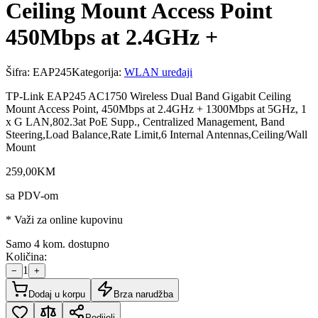
Ceiling Mount Access Point
450Mbps at 2.4GHz +
Šifra:
EAP245
Kategorija:
WLAN uređaji
TP-Link EAP245 AC1750 Wireless Dual Band Gigabit Ceiling
Mount Access Point, 450Mbps at 2.4GHz + 1300Mbps at 5GHz, 1
x G LAN,802.3at PoE Supp., Centralized Management, Band
Steering,Load Balance,Rate Limit,6 Internal Antennas,Ceiling/Wall
Mount
259
,
00
KM
sa PDV-om
* Važi za online kupovinu
Samo 4 kom. dostupno
Količina:
1
−
+
Dodaj u korpu
Brza narudžba
Podijeli