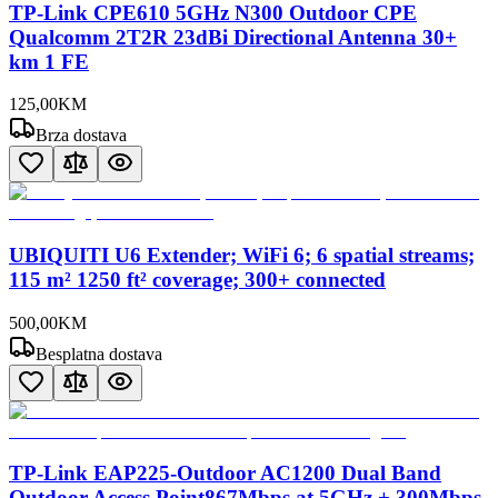
TP-Link CPE610 5GHz N300 Outdoor CPE
Qualcomm 2T2R 23dBi Directional Antenna 30+
km 1 FE
125
,
00
KM
Brza dostava
UBIQUITI U6 Extender; WiFi 6; 6 spatial streams;
115 m² 1250 ft² coverage; 300+ connected
500
,
00
KM
Besplatna dostava
TP-Link EAP225-Outdoor AC1200 Dual Band
Outdoor Access Point867Mbps at 5GHz + 300Mbps