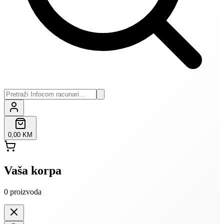
0,00 KM
Vaša korpa
0
proizvoda