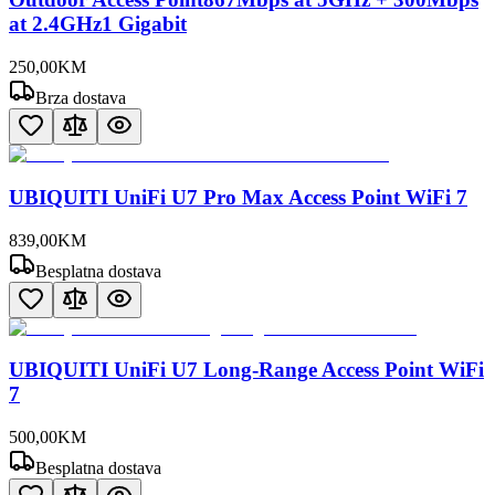
at 2.4GHz1 Gigabit
250
,
00
KM
Brza dostava
UBIQUITI UniFi U7 Pro Max Access Point WiFi 7
839
,
00
KM
Besplatna dostava
UBIQUITI UniFi U7 Long-Range Access Point WiFi
7
500
,
00
KM
Besplatna dostava