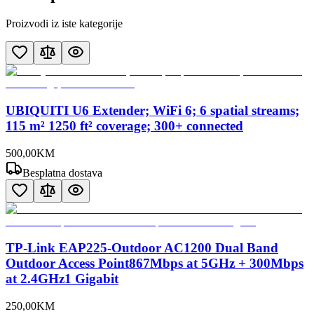
Proizvodi iz iste kategorije
UBIQUITI U6 Extender; WiFi 6; 6 spatial streams;
115 m² 1250 ft² coverage; 300+ connected
500
,
00
KM
Besplatna dostava
TP-Link EAP225-Outdoor AC1200 Dual Band
Outdoor Access Point867Mbps at 5GHz + 300Mbps
at 2.4GHz1 Gigabit
250
,
00
KM