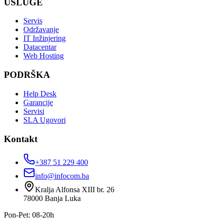
USLUGE
Servis
Održavanje
IT Inžinjering
Datacentar
Web Hosting
PODRŠKA
Help Desk
Garancije
Servisi
SLA Ugovori
Kontakt
+387 51 229 400
info@infocom.ba
Kralja Alfonsa XIII br. 26
78000
Banja Luka
Pon-Pet: 08-20h