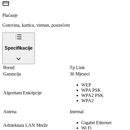
Plaćanje
Gotovina, kartica, virman, pouzećem
Specifikacije
Brend
Tp Link
Garancija
36 Mjeseci
WEP
WPA PSK
Algoritam Enkripcije
WPA2 PSK
WPA2
Antena
Internal
Gigabit Ethernet
Arhitektura LAN Mreže
Wi Fi