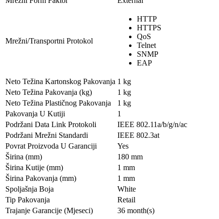
Mrežni Form Faktor
External
HTTP
HTTPS
QoS
Mrežni/Transportni Protokol
Telnet
SNMP
EAP
Neto Težina Kartonskog Pakovanja
1 kg
Neto Težina Pakovanja (kg)
1 kg
Neto Težina Plastičnog Pakovanja
1 kg
Pakovanja U Kutiji
1
Podržani Data Link Protokoli
IEEE 802.11a/b/g/n/ac
Podržani Mrežni Standardi
IEEE 802.3at
Povrat Proizvoda U Garanciji
Yes
Širina (mm)
180 mm
Širina Kutije (mm)
1 mm
Širina Pakovanja (mm)
1 mm
Spoljašnja Boja
White
Tip Pakovanja
Retail
Trajanje Garancije (Mjeseci)
36 month(s)