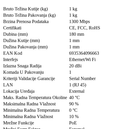
Bruto Težina Kutije (kg)
1 kg
Bruto Težina Pakovanja (kg)
1 kg
Brzina Prenosa Podataka
1300 Mbps
Certifikati
CE, FCC, RoHS
Dubina (mm)
180 mm
Dužina Kutije (mm)
1 mm
Dužina Pakovanja (mm)
1 mm
EAN Kod
6935364096663
Interfejs
Ethernet/Wi Fi
Izlazna Snaga Radija
20 dBi
Komada U Pakovanju
1
Kriteriji Validacije Garancije
Serial Number
LAN
1 (RJ 45)
Lokacija Uređaja
External
Maks. Radna Temperatura Okoline
40 °C
Maksimalna Radna Vlažnost
90 %
Minimalna Radna Temperatura
0 °C
Minimalna Radna Vlažnost
10 %
Mrežne Funkcije
PoE