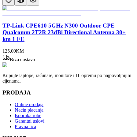
TP-Link CPE610 5GHz N300 Outdoor CPE
Qualcomm 2T2R 23dBi Directional Antenna 30+
km 1 FE
125
,
00
KM
Brza dostava
Kupujte laptope, računare, monitore i IT opremu po najpovoljnijim
cijenama.
PRODAJA
Online prodaja
Nacin placanja
Isporuka robe
Garantni uslovi
Pravna lica