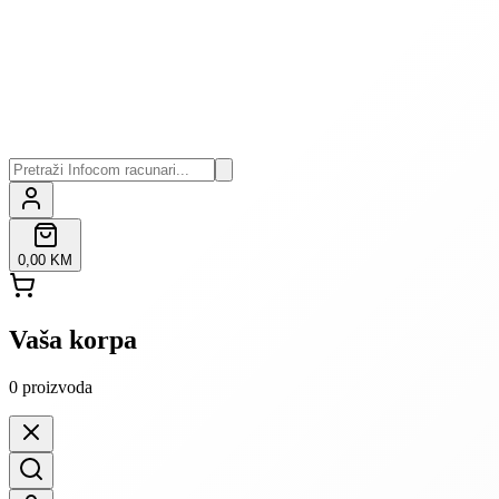
0,00 KM
Vaša korpa
0
proizvoda