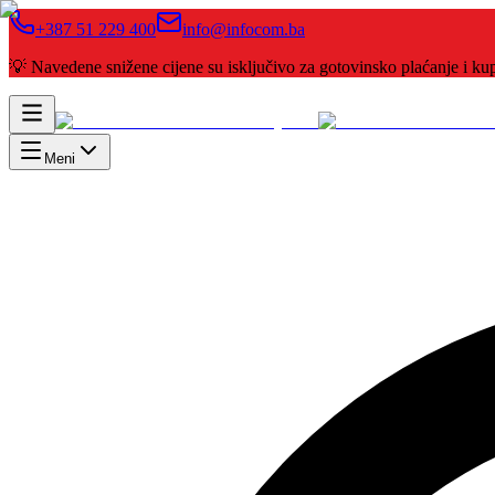
+387 51 229 400
info@infocom.ba
💡 Navedene snižene cijene su isključivo za gotovinsko plaćanje i 
Meni