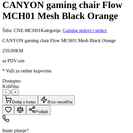
CANYON gaming chair Flow
MCH01 Mesh Black Orange
Šifra:
CNE-MCH01
Kategorija:
Gaming stolovi i stolice
CANYON gaming chair Flow MCH01 Mesh Black Orange
259
,
00
KM
sa PDV-om
* Važi za online kupovinu
Dostupno
Količina:
1
−
+
Dodaj u korpu
Brza narudžba
Podijeli
Imate pitanje?