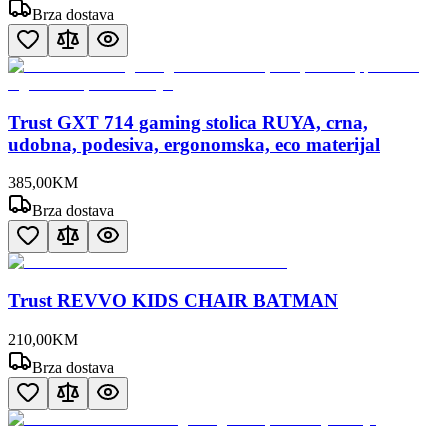
Brza dostava
Trust GXT 714 gaming stolica RUYA, crna,
udobna, podesiva, ergonomska, eco materijal
385
,
00
KM
Brza dostava
Trust REVVO KIDS CHAIR BATMAN
210
,
00
KM
Brza dostava