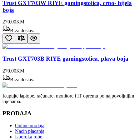
Trust GXT703W RIYE gamingstolica, crno- bijela
boja
270
,
00
KM
Brza dostava
Trust GXT703B RIYE gamingstolica, plava boja
270
,
00
KM
Brza dostava
Kupujte laptope, računare, monitore i IT opremu po najpovoljnijim
cijenama.
PRODAJA
Online prodaja
Nacin placanja
Isporuka robe