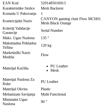
EAN Kod
5291485016913
Karakteristike Stolice
Mesh Backrest
Komada U Pakovanju
1
CANYON gaming chair Flow MCH01
Komercijalni Naziv
Mesh Black Orange
Kriteriji Validacije
Serial Number
Garancije
Maks. Ugao Naslona
135 °
Maksimalna Prikladna
120 kg
Težina
Marketinški Naziv
Flow
Modela
PU Leather
Materijal Kućišta
Mesh
Materijal Naslona Za
PU Leather
Ruke
Materijal Okvira
Plastic
Mehanizam Savijanja
Multi Functional
Minimalni Ugao
90 °
Naslona