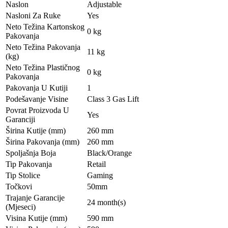
Naslon
Adjustable
Nasloni Za Ruke
Yes
Neto Težina Kartonskog
0 kg
Pakovanja
Neto Težina Pakovanja
11 kg
(kg)
Neto Težina Plastičnog
0 kg
Pakovanja
Pakovanja U Kutiji
1
Podešavanje Visine
Class 3 Gas Lift
Povrat Proizvoda U
Yes
Garanciji
Širina Kutije (mm)
260 mm
Širina Pakovanja (mm)
260 mm
Spoljašnja Boja
Black/Orange
Tip Pakovanja
Retail
Tip Stolice
Gaming
Točkovi
50mm
Trajanje Garancije
24 month(s)
(Mjeseci)
Visina Kutije (mm)
590 mm