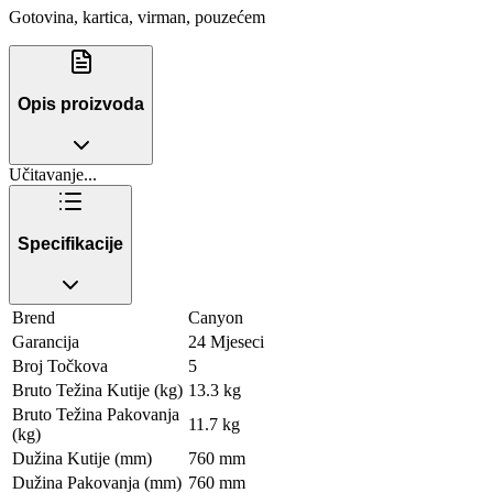
Gotovina, kartica, virman, pouzećem
Opis proizvoda
Učitavanje...
Specifikacije
Brend
Canyon
Garancija
24 Mjeseci
Broj Točkova
5
Bruto Težina Kutije (kg)
13.3 kg
Bruto Težina Pakovanja
11.7 kg
(kg)
Dužina Kutije (mm)
760 mm
Dužina Pakovanja (mm)
760 mm