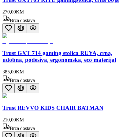
270
,
00
KM
Brza dostava
Trust GXT 714 gaming stolica RUYA, crna,
udobna, podesiva, ergonomska, eco materijal
385
,
00
KM
Brza dostava
Trust REVVO KIDS CHAIR BATMAN
210
,
00
KM
Brza dostava