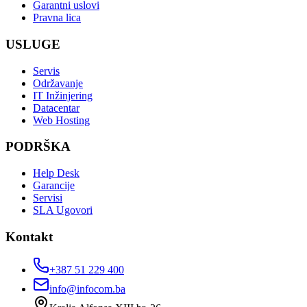
Garantni uslovi
Pravna lica
USLUGE
Servis
Održavanje
IT Inžinjering
Datacentar
Web Hosting
PODRŠKA
Help Desk
Garancije
Servisi
SLA Ugovori
Kontakt
+387 51 229 400
info@infocom.ba