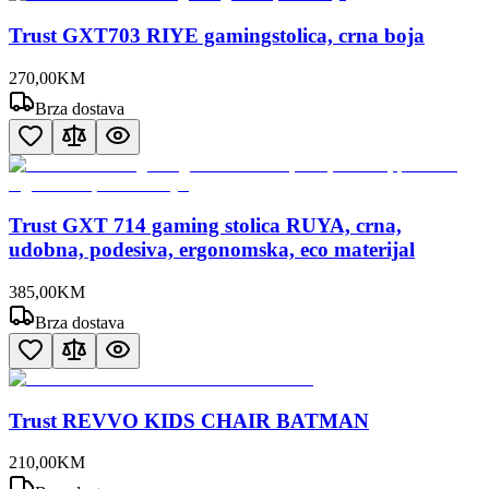
Trust GXT703 RIYE gamingstolica, crna boja
270
,
00
KM
Brza dostava
Trust GXT 714 gaming stolica RUYA, crna,
udobna, podesiva, ergonomska, eco materijal
385
,
00
KM
Brza dostava
Trust REVVO KIDS CHAIR BATMAN
210
,
00
KM