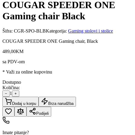
COUGAR SPEEDER ONE
Gaming chair Black
Šifra:
CGR-SPO-BLB
Kategorija:
Gaming stolovi i stolice
COUGAR SPEEDER ONE Gaming chair, Black
489
,
00
KM
sa PDV-om
* Važi za online kupovinu
Dostupno
Količina:
1
−
+
Dodaj u korpu
Brza narudžba
Podijeli
Imate pitanje?