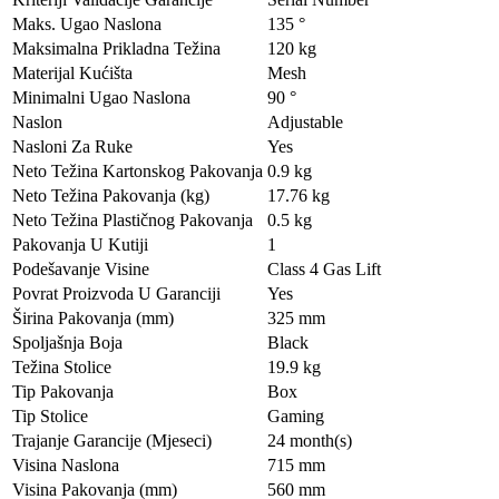
Maks. Ugao Naslona
135 °
Maksimalna Prikladna Težina
120 kg
Materijal Kućišta
Mesh
Minimalni Ugao Naslona
90 °
Naslon
Adjustable
Nasloni Za Ruke
Yes
Neto Težina Kartonskog Pakovanja
0.9 kg
Neto Težina Pakovanja (kg)
17.76 kg
Neto Težina Plastičnog Pakovanja
0.5 kg
Pakovanja U Kutiji
1
Podešavanje Visine
Class 4 Gas Lift
Povrat Proizvoda U Garanciji
Yes
Širina Pakovanja (mm)
325 mm
Spoljašnja Boja
Black
Težina Stolice
19.9 kg
Tip Pakovanja
Box
Tip Stolice
Gaming
Trajanje Garancije (Mjeseci)
24 month(s)
Visina Naslona
715 mm
Visina Pakovanja (mm)
560 mm