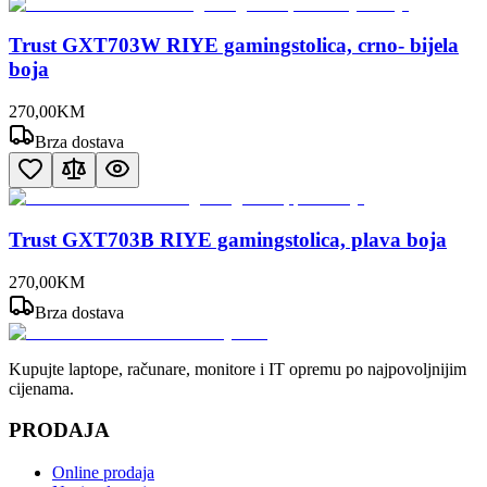
Trust GXT703W RIYE gamingstolica, crno- bijela
boja
270
,
00
KM
Brza dostava
Trust GXT703B RIYE gamingstolica, plava boja
270
,
00
KM
Brza dostava
Kupujte laptope, računare, monitore i IT opremu po najpovoljnijim
cijenama.
PRODAJA
Online prodaja