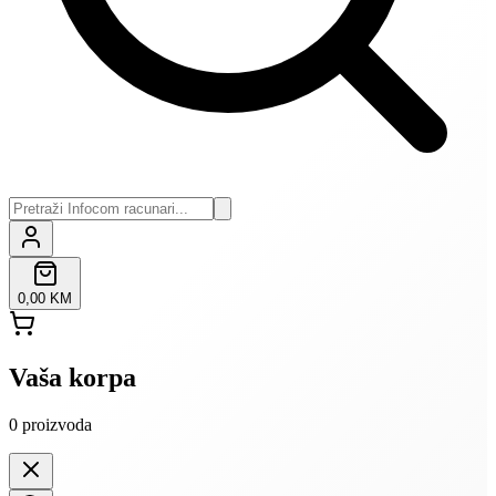
0,00 KM
Vaša korpa
0
proizvoda