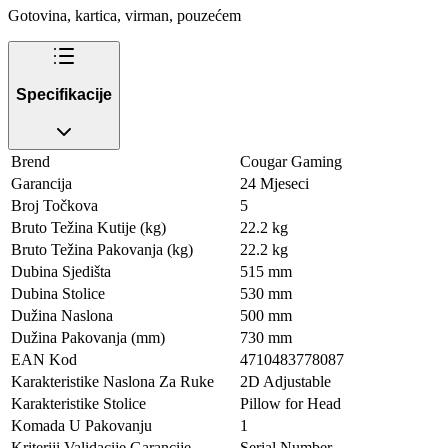
Gotovina, kartica, virman, pouzećem
Specifikacije
Brend
Cougar Gaming
Garancija
24 Mjeseci
Broj Točkova
5
Bruto Težina Kutije (kg)
22.2 kg
Bruto Težina Pakovanja (kg)
22.2 kg
Dubina Sjedišta
515 mm
Dubina Stolice
530 mm
Dužina Naslona
500 mm
Dužina Pakovanja (mm)
730 mm
EAN Kod
4710483778087
Karakteristike Naslona Za Ruke
2D Adjustable
Karakteristike Stolice
Pillow for Head
Komada U Pakovanju
1
Kriteriji Validacije Garancije
Serial Number