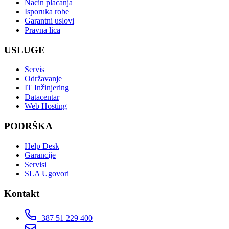
Nacin placanja
Isporuka robe
Garantni uslovi
Pravna lica
USLUGE
Servis
Održavanje
IT Inžinjering
Datacentar
Web Hosting
PODRŠKA
Help Desk
Garancije
Servisi
SLA Ugovori
Kontakt
+387 51 229 400