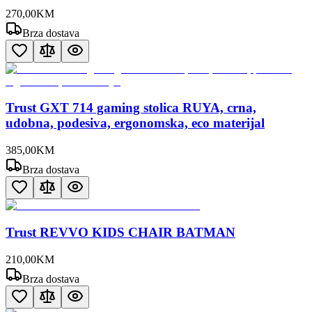
270
,
00
KM
Brza dostava
Trust GXT 714 gaming stolica RUYA, crna,
udobna, podesiva, ergonomska, eco materijal
385
,
00
KM
Brza dostava
Trust REVVO KIDS CHAIR BATMAN
210
,
00
KM
Brza dostava