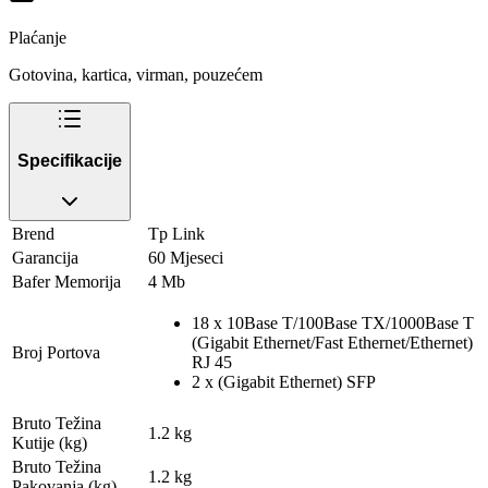
Plaćanje
Gotovina, kartica, virman, pouzećem
Specifikacije
Brend
Tp Link
Garancija
60 Mjeseci
Bafer Memorija
4 Mb
18 x 10Base T/100Base TX/1000Base T
(Gigabit Ethernet/Fast Ethernet/Ethernet)
Broj Portova
RJ 45
2 x (Gigabit Ethernet) SFP
Bruto Težina
1.2 kg
Kutije (kg)
Bruto Težina
1.2 kg
Pakovanja (kg)