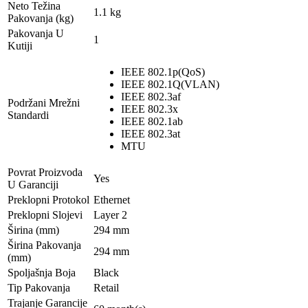
Neto Težina
1.1 kg
Pakovanja (kg)
Pakovanja U
1
Kutiji
IEEE 802.1p(QoS)
IEEE 802.1Q(VLAN)
IEEE 802.3af
Podržani Mrežni
IEEE 802.3x
Standardi
IEEE 802.1ab
IEEE 802.3at
MTU
Povrat Proizvoda
Yes
U Garanciji
Preklopni Protokol
Ethernet
Preklopni Slojevi
Layer 2
Širina (mm)
294 mm
Širina Pakovanja
294 mm
(mm)
Spoljašnja Boja
Black
Tip Pakovanja
Retail
Trajanje Garancije