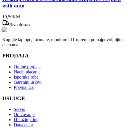
with auto
19
,
50
KM
Brza dostava
Kupujte laptope, računare, monitore i IT opremu po najpovoljnijim
cijenama.
PRODAJA
Online prodaja
Nacin placanja
Isporuka robe
Garantni uslovi
Pravna lica
USLUGE
Servis
Održavanje
IT Inžinjering
Datacentar