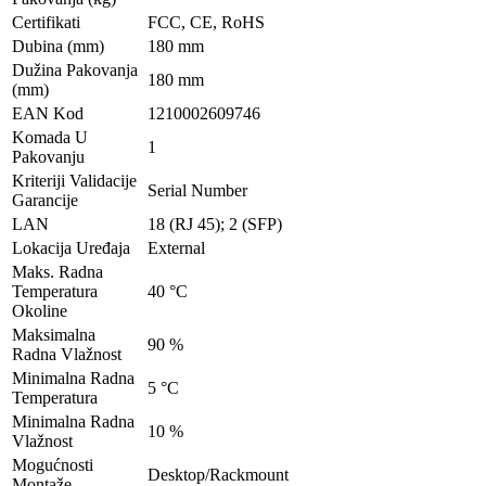
Certifikati
FCC, CE, RoHS
Dubina (mm)
180 mm
Dužina Pakovanja
180 mm
(mm)
EAN Kod
1210002609746
Komada U
1
Pakovanju
Kriteriji Validacije
Serial Number
Garancije
LAN
18 (RJ 45); 2 (SFP)
Lokacija Uređaja
External
Maks. Radna
Temperatura
40 °C
Okoline
Maksimalna
90 %
Radna Vlažnost
Minimalna Radna
5 °C
Temperatura
Minimalna Radna
10 %
Vlažnost
Mogućnosti
Desktop/Rackmount
Montaže