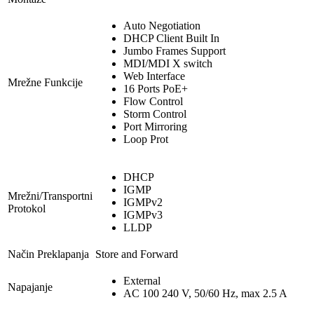
Auto Negotiation
DHCP Client Built In
Jumbo Frames Support
MDI/MDI X switch
Web Interface
Mrežne Funkcije
16 Ports PoE+
Flow Control
Storm Control
Port Mirroring
Loop Prot
DHCP
IGMP
Mrežni/Transportni
IGMPv2
Protokol
IGMPv3
LLDP
Način Preklapanja
Store and Forward
External
Napajanje
AC 100 240 V, 50/60 Hz, max 2.5 A