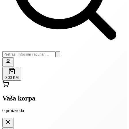
0,00 KM
Vaša korpa
0
proizvoda