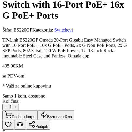
Switch with 16-Port PoE+ 16x
G PoE+ Ports
Šifra:
ES220GP
Kategorija:
Switchevi
TP-Link ES220GP Omada 20-Port Gigabit Easy Managed Switch
with 16-Port PoE+, 16x G PoE+ Ports, 2x G Non-PoE Ports, 2x G
SFP Ports, 802.3at/af, 150 W PoE Power, 1U 13-inch Rack-
mountable Steel Case and Fanless, Omada app
495
,
00
KM
sa PDV-om
* Važi za online kupovinu
Samo 1 kom. dostupno
Količina:
1
−
+
Dodaj u korpu
Brza narudžba
Podijeli