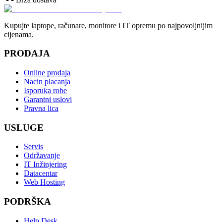
Kupujte laptope, računare, monitore i IT opremu po najpovoljnijim
cijenama.
PRODAJA
Online prodaja
Nacin placanja
Isporuka robe
Garantni uslovi
Pravna lica
USLUGE
Servis
Održavanje
IT Inžinjering
Datacentar
Web Hosting
PODRŠKA
Help Desk