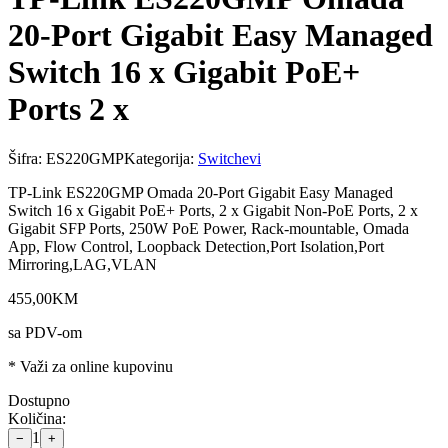
20-Port Gigabit Easy Managed
Switch 16 x Gigabit PoE+
Ports 2 x
Šifra:
ES220GMP
Kategorija:
Switchevi
TP-Link ES220GMP Omada 20-Port Gigabit Easy Managed
Switch 16 x Gigabit PoE+ Ports, 2 x Gigabit Non-PoE Ports, 2 x
Gigabit SFP Ports, 250W PoE Power, Rack-mountable, Omada
App, Flow Control, Loopback Detection,Port Isolation,Port
Mirroring,LAG,VLAN
455
,
00
KM
sa PDV-om
* Važi za online kupovinu
Dostupno
Količina:
1
−
+