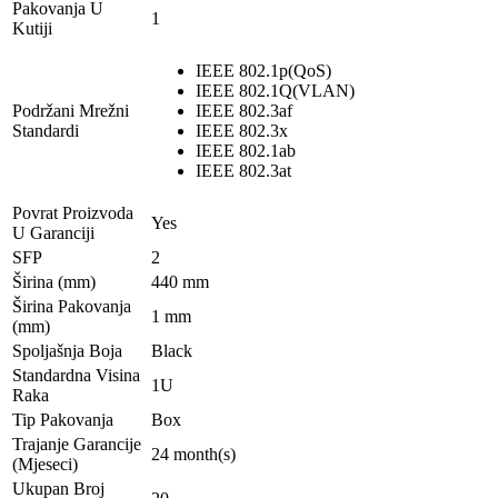
Pakovanja U
1
Kutiji
IEEE 802.1p(QoS)
IEEE 802.1Q(VLAN)
Podržani Mrežni
IEEE 802.3af
Standardi
IEEE 802.3x
IEEE 802.1ab
IEEE 802.3at
Povrat Proizvoda
Yes
U Garanciji
SFP
2
Širina (mm)
440 mm
Širina Pakovanja
1 mm
(mm)
Spoljašnja Boja
Black
Standardna Visina
1U
Raka
Tip Pakovanja
Box
Trajanje Garancije
24 month(s)
(Mjeseci)
Ukupan Broj