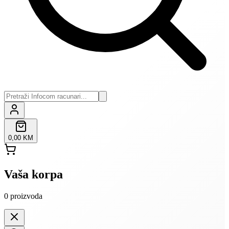
0,00 KM
Vaša korpa
0
proizvoda