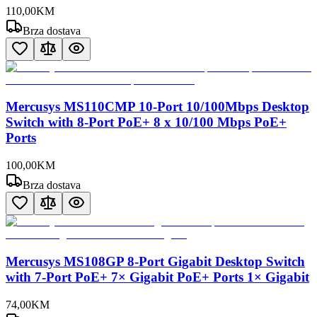
110
,
00
KM
Brza dostava
Mercusys MS110CMP 10-Port 10/100Mbps Desktop
Switch with 8-Port PoE+ 8 x 10/100 Mbps PoE+
Ports
100
,
00
KM
Brza dostava
Mercusys MS108GP 8-Port Gigabit Desktop Switch
with 7-Port PoE+ 7× Gigabit PoE+ Ports 1× Gigabit
74
,
00
KM