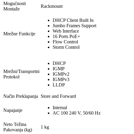
Mogućnosti
Rackmount
Montaže
DHCP Client Built In
Jumbo Frames Support
Web Interface
Mrežne Funkcije
16 Ports PoE+
Flow Control
Storm Control
DHCP
IGMP
Mrežni/Transportni
IGMPv2
Protokol
IGMPv3
LLDP
Način Preklapanja
Store and Forward
Internal
Napajanje
AC 100 240 V, 50/60 Hz
Neto Težina
1 kg
Pakovanja (kg)