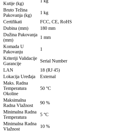
1 kg
Kutije (kg)
Bruto Težina
1 kg
Pakovanja (kg)
Certifikati
FCC, CE, RoHS
Dubina (mm)
180 mm
Dužina Pakovanja
1 mm
(mm)
Komada U
1
Pakovanju
Kriteriji Validacije
Serial Number
Garancije
LAN
18 (RJ 45)
Lokacija Uređaja
External
Maks. Radna
Temperatura
50 °C
Okoline
Maksimalna
90 %
Radna Vlažnost
Minimalna Radna
5 °C
Temperatura
Minimalna Radna
10 %
Vlažnost