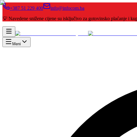
+387 51 229 400
info@infocom.ba
💡 Navedene snižene cijene su isključivo za gotovinsko plaćanje i 
Meni