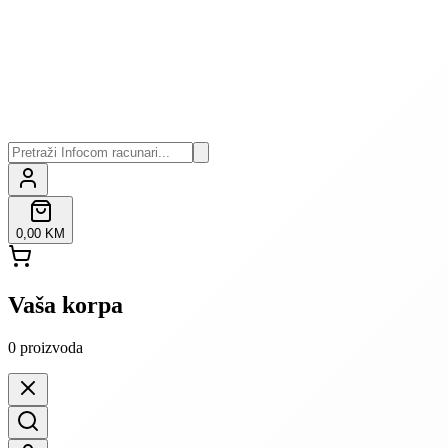
0,00 KM
Vaša korpa
0
proizvoda