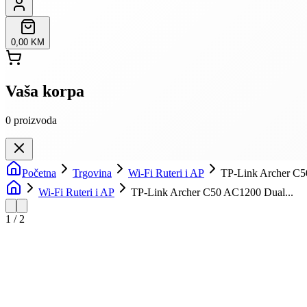
0,00 KM
Vaša korpa
0
proizvoda
Početna
Trgovina
Wi-Fi Ruteri i AP
TP-Link Archer C5
Wi-Fi Ruteri i AP
TP-Link Archer C50 AC1200 Dual...
1
/
2