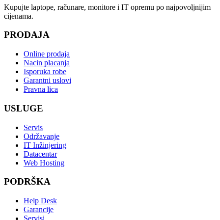
Kupujte laptope, računare, monitore i IT opremu po najpovoljnijim
cijenama.
PRODAJA
Online prodaja
Nacin placanja
Isporuka robe
Garantni uslovi
Pravna lica
USLUGE
Servis
Održavanje
IT Inžinjering
Datacentar
Web Hosting
PODRŠKA
Help Desk
Garancije
Servisi