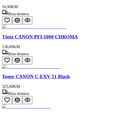
16
,
90
KM
Brza dostava
Tinta CANON PFI-1000 CHROMA
130
,
00
KM
Brza dostava
Toner CANON C-EXV 51 Black
325
,
00
KM
Brza dostava