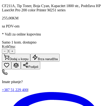
CF211A, Tip Toner, Boja Cyan, Kapacitet 1800 str., Podržava HP
LaserJet Pro 200 color Printer M251 series
255
,
00
KM
sa PDV-om
* Važi za online kupovinu
Samo 1 kom. dostupno
Količina:
1
−
+
Dodaj u korpu
Brza narudžba
Podijeli
Imate pitanje?
+387 51 229 400
|