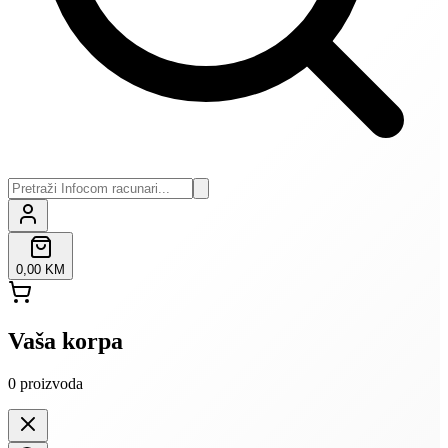
0,00 KM
Vaša korpa
0
proizvoda