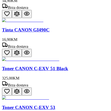
54
,
90
KM
Brza dostava
Tinta CANON GI490C
16
,
90
KM
Brza dostava
Toner CANON C-EXV 51 Black
325
,
00
KM
Brza dostava
Toner CANON C-EXV 53