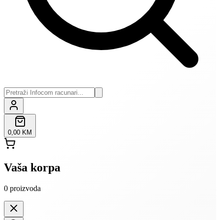
0,00 KM
Vaša korpa
0
proizvoda