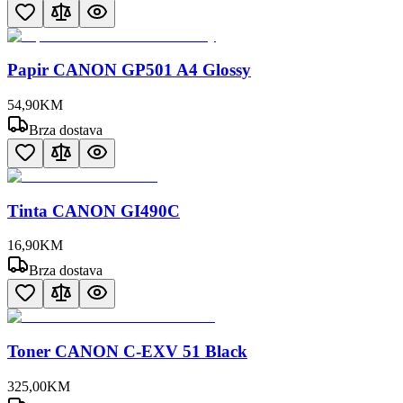
Papir CANON GP501 A4 Glossy
54
,
90
KM
Brza dostava
Tinta CANON GI490C
16
,
90
KM
Brza dostava
Toner CANON C-EXV 51 Black
325
,
00
KM