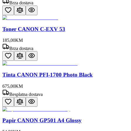
Brza dostava
Toner CANON C-EXV 53
185
,
00
KM
Brza dostava
Tinta CANON PFI-1700 Photo Black
675
,
00
KM
Besplatna dostava
Papir CANON GP501 A4 Glossy