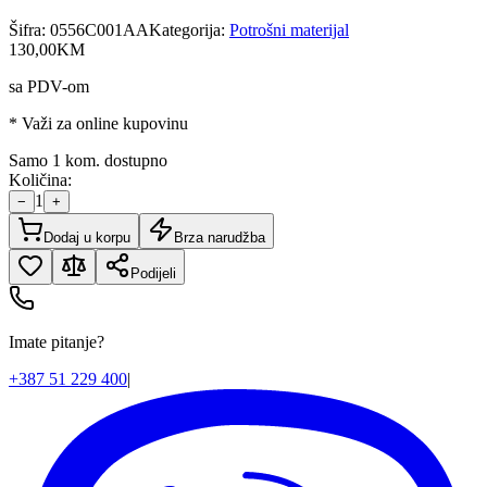
Šifra:
0556C001AA
Kategorija:
Potrošni materijal
130
,
00
KM
sa PDV-om
* Važi za online kupovinu
Samo 1 kom. dostupno
Količina:
1
−
+
Dodaj u korpu
Brza narudžba
Podijeli
Imate pitanje?
+387 51 229 400
|