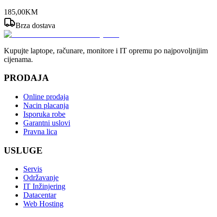
185
,
00
KM
Brza dostava
Kupujte laptope, računare, monitore i IT opremu po najpovoljnijim
cijenama.
PRODAJA
Online prodaja
Nacin placanja
Isporuka robe
Garantni uslovi
Pravna lica
USLUGE
Servis
Održavanje
IT Inžinjering
Datacentar
Web Hosting