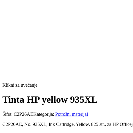
Klikni za uvećanje
Tinta HP yellow 935XL
Šifra:
C2P26AE
Kategorija:
Potrošni materijal
C2P26AE, No. 935XL, Ink Cartridge, Yellow, 825 str., za HP Officeje