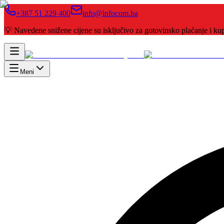
+387 51 229 400
info@infocom.ba
💡 Navedene snižene cijene su isključivo za gotovinsko plaćanje i 
Meni