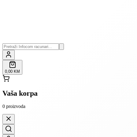
0,00 KM
Vaša korpa
0
proizvoda