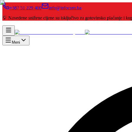
+387 51 229 400
info@infocom.ba
💡 Navedene snižene cijene su isključivo za gotovinsko plaćanje i 
Meni