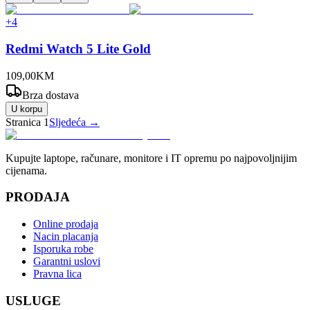
+
4
Redmi Watch 5 Lite Gold
109
,
00
KM
Brza dostava
U korpu
Stranica
1
Sljedeća →
Kupujte laptope, računare, monitore i IT opremu po najpovoljnijim
cijenama.
PRODAJA
Online prodaja
Nacin placanja
Isporuka robe
Garantni uslovi
Pravna lica
USLUGE