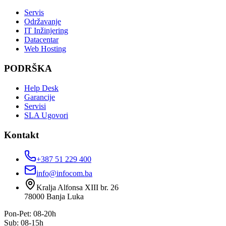
Servis
Održavanje
IT Inžinjering
Datacentar
Web Hosting
PODRŠKA
Help Desk
Garancije
Servisi
SLA Ugovori
Kontakt
+387 51 229 400
info@infocom.ba
Kralja Alfonsa XIII br. 26
78000
Banja Luka
Pon-Pet: 08-20h
Sub: 08-15h