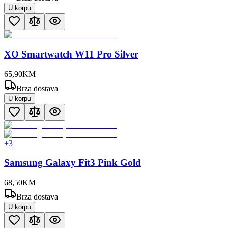
U korpu
XO Smartwatch W11 Pro Silver
65
,
90
KM
Brza dostava
U korpu
+
3
Samsung Galaxy Fit3 Pink Gold
68
,
50
KM
Brza dostava
U korpu