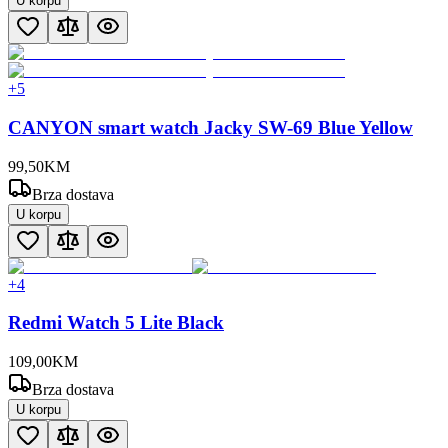
U korpu
+
5
CANYON smart watch Jacky SW-69 Blue Yellow
99
,
50
KM
Brza dostava
U korpu
+
4
Redmi Watch 5 Lite Black
109
,
00
KM
Brza dostava
U korpu