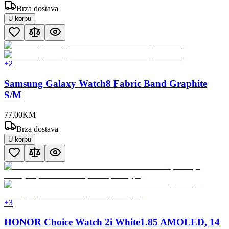
Brza dostava
U korpu
+
2
Samsung Galaxy Watch8 Fabric Band Graphite
S/M
77
,
00
KM
Brza dostava
U korpu
+
3
HONOR Choice Watch 2i White1.85 AMOLED, 14