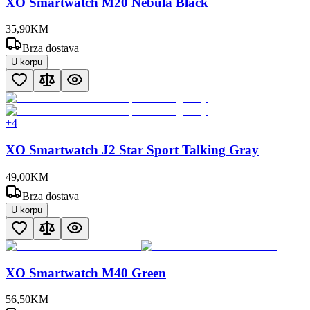
XO Smartwatch M20 Nebula Black
35
,
90
KM
Brza dostava
U korpu
+
4
XO Smartwatch J2 Star Sport Talking Gray
49
,
00
KM
Brza dostava
U korpu
XO Smartwatch M40 Green
56
,
50
KM