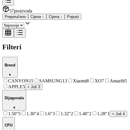
57
proizvoda
Preporučeno
Cijena ↑
Cijena ↓
Popust
Filteri
Brend
▾
CANYON
15
SAMSUNG
13
Xiaomi
8
XO
7
Amazfit
5
APPLE
5
+ Još 3
Dijagonala
▾
1.50"
5
1.30"
4
1.6"
3
1.32"
2
1.40"
2
1.28"
1
+ Još 4
CPU