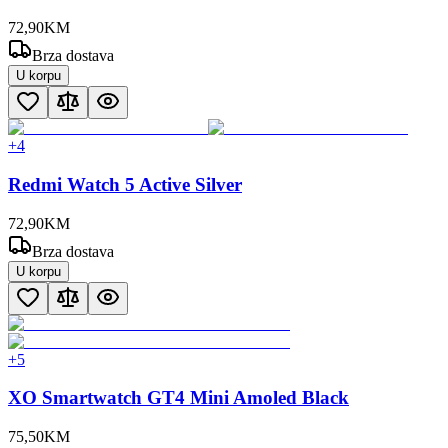
72
,
90
KM
Brza dostava
U korpu
+
4
Redmi Watch 5 Active Silver
72
,
90
KM
Brza dostava
U korpu
+
5
XO Smartwatch GT4 Mini Amoled Black
75
,
50
KM