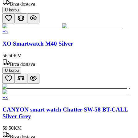
Brza dostava
U korpu
+
5
XO Smartwatch M40 Silver
56
,
50
KM
Brza dostava
U korpu
+
3
CANYON smart watch Chatter SW-58 BT-CALL
Silver Grey
59
,
50
KM
Brza dostava