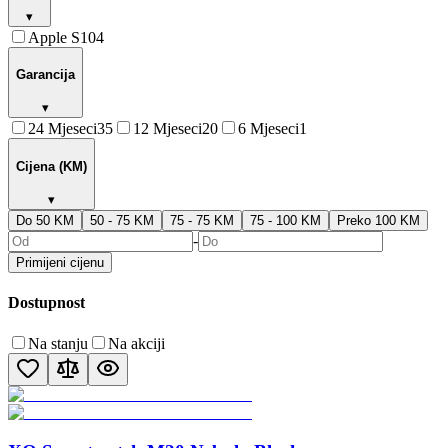
▾
Apple S10
4
Garancija
▾
24 Mjeseci
35
12 Mjeseci
20
6 Mjeseci
1
Cijena (KM)
▾
Do 50 KM
50 - 75 KM
75 - 75 KM
75 - 100 KM
Preko 100 KM
-
Primijeni cijenu
Dostupnost
Na stanju
Na akciji