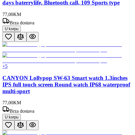
days baterrylife, Bluetooth call, 109 Sports type
77
,
00
KM
Brza dostava
U korpu
+
5
CANYON Lollypop SW-63 Smart watch 1.3inches
IPS full touch screen Round watch IP68 waterproof
multi-sport
77
,
00
KM
Brza dostava
U korpu