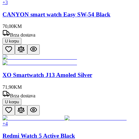
+
3
CANYON smart watch Easy SW-54 Black
70
,
00
KM
Brza dostava
U korpu
XO Smartwatch J13 Amoled Silver
71
,
90
KM
Brza dostava
U korpu
+
4
Redmi Watch 5 Active Black