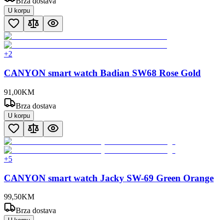
Brza dostava
U korpu
+
2
CANYON smart watch Badian SW68 Rose Gold
91
,
00
KM
Brza dostava
U korpu
+
5
CANYON smart watch Jacky SW-69 Green Orange
99
,
50
KM
Brza dostava