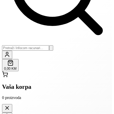
0,00 KM
Vaša korpa
0
proizvoda