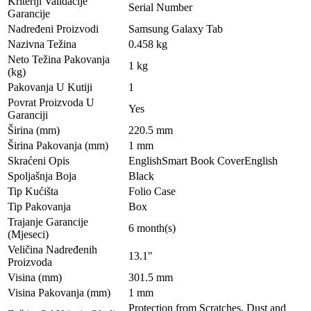
Kriteriji Validacije
Serial Number
Garancije
Nadređeni Proizvodi
Samsung Galaxy Tab
Nazivna Težina
0.458 kg
Neto Težina Pakovanja
1 kg
(kg)
Pakovanja U Kutiji
1
Povrat Proizvoda U
Yes
Garanciji
Širina (mm)
220.5 mm
Širina Pakovanja (mm)
1 mm
Skraćeni Opis
EnglishSmart Book CoverEnglish
Spoljašnja Boja
Black
Tip Kućišta
Folio Case
Tip Pakovanja
Box
Trajanje Garancije
6 month(s)
(Mjeseci)
Veličina Nadređenih
13.1"
Proizvoda
Visina (mm)
301.5 mm
Visina Pakovanja (mm)
1 mm
Protection from Scratches, Dust and