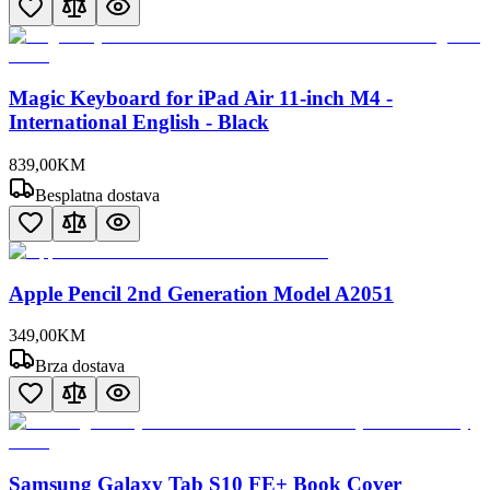
Magic Keyboard for iPad Air 11-inch M4 -
International English - Black
839
,
00
KM
Besplatna dostava
Apple Pencil 2nd Generation Model A2051
349
,
00
KM
Brza dostava
Samsung Galaxy Tab S10 FE+ Book Cover