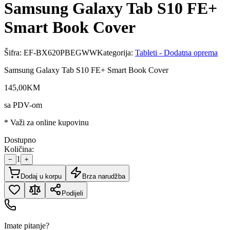
Samsung Galaxy Tab S10 FE+
Smart Book Cover
Šifra:
EF-BX620PBEGWW
Kategorija:
Tableti - Dodatna oprema
Samsung Galaxy Tab S10 FE+ Smart Book Cover
145
,
00
KM
sa PDV-om
* Važi za online kupovinu
Dostupno
Količina:
1
−
+
Dodaj u korpu
Brza narudžba
Podijeli
Imate pitanje?