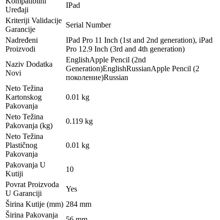
Kompatibilni
IPad
Uređaji
Kriteriji Validacije
Serial Number
Garancije
Nadređeni
IPad Pro 11 Inch (1st and 2nd generation), iPad
Proizvodi
Pro 12.9 Inch (3rd and 4th generation)
EnglishApple Pencil (2nd
Naziv Dodatka
Generation)EnglishRussianApple Pencil (2
Novi
поколение)Russian
Neto Težina
Kartonskog
0.01 kg
Pakovanja
Neto Težina
0.119 kg
Pakovanja (kg)
Neto Težina
Plastičnog
0.01 kg
Pakovanja
Pakovanja U
10
Kutiji
Povrat Proizvoda
Yes
U Garanciji
Širina Kutije (mm)
284 mm
Širina Pakovanja
56 mm