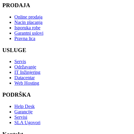
PRODAJA
Online prodaja
Nacin placanja
Isporuka robe
Garantni uslovi
Pravna lica
USLUGE
Servis
Održavanje
IT Inžinjering
Datacentar
Web Hosting
PODRŠKA
Help Desk
Garancije
Servisi
SLA Ugovori