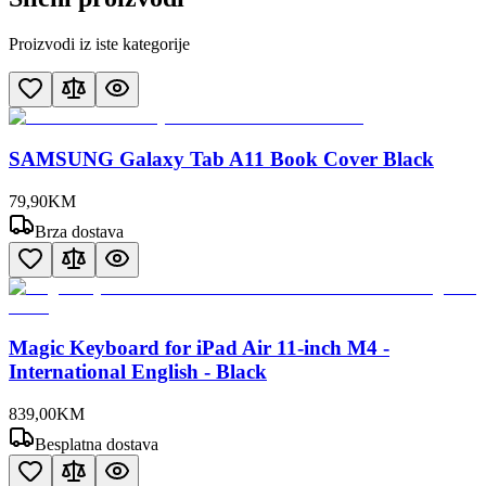
Proizvodi iz iste kategorije
SAMSUNG Galaxy Tab A11 Book Cover Black
79
,
90
KM
Brza dostava
Magic Keyboard for iPad Air 11-inch M4 -
International English - Black
839
,
00
KM
Besplatna dostava