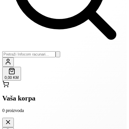
0,00 KM
Vaša korpa
0
proizvoda