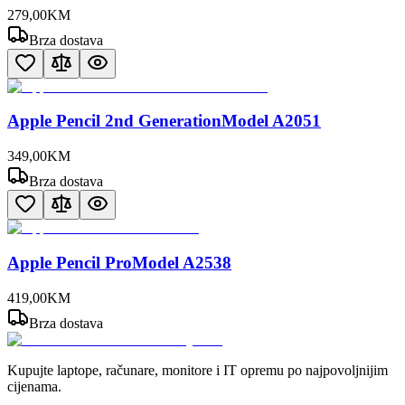
279
,
00
KM
Brza dostava
Apple Pencil 2nd GenerationModel A2051
349
,
00
KM
Brza dostava
Apple Pencil ProModel A2538
419
,
00
KM
Brza dostava
Kupujte laptope, računare, monitore i IT opremu po najpovoljnijim
cijenama.