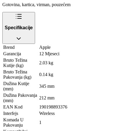
Gotovina, kartica, virman, pouzećem
Specifikacije
Brend
Apple
Garancija
12 Mjeseci
Bruto Težina
2.03 kg
Kutije (kg)
Bruto Težina
0.14 kg
Pakovanja (kg)
Dužina Kutije
345 mm
(mm)
Dužina Pakovanja
212 mm
(mm)
EAN Kod
190198893376
Interfejs
Wireless
Komada U
1
Pakovanju