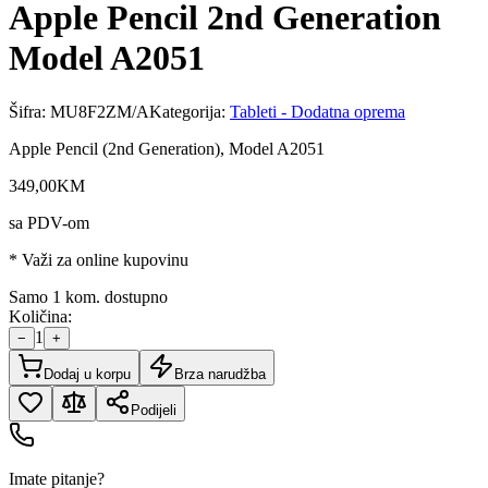
Apple Pencil 2nd Generation
Model A2051
Šifra:
MU8F2ZM/A
Kategorija:
Tableti - Dodatna oprema
Apple Pencil (2nd Generation), Model A2051
349
,
00
KM
sa PDV-om
* Važi za online kupovinu
Samo 1 kom. dostupno
Količina:
1
−
+
Dodaj u korpu
Brza narudžba
Podijeli
Imate pitanje?