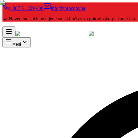
+387 51 229 400
info@infocom.ba
💡 Navedene snižene cijene su isključivo za gotovinsko plaćanje i 
Meni