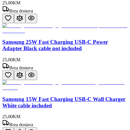
25
,
00
KM
Brza dostava
Samsung 25W Fast Charging USB-C Power
Adapter Black cable not included
25
,
00
KM
Brza dostava
Samsung 15W Fast Charging USB-C Wall Charger
White cable included
25
,
00
KM
Brza dostava