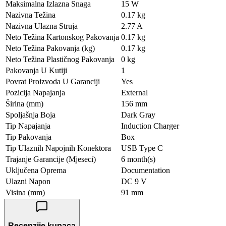
Maksimalna Izlazna Snaga
15 W
Nazivna Težina
0.17 kg
Nazivna Ulazna Struja
2.77 A
Neto Težina Kartonskog Pakovanja
0.17 kg
Neto Težina Pakovanja (kg)
0.17 kg
Neto Težina Plastičnog Pakovanja
0 kg
Pakovanja U Kutiji
1
Povrat Proizvoda U Garanciji
Yes
Pozicija Napajanja
External
Širina (mm)
156 mm
Spoljašnja Boja
Dark Gray
Tip Napajanja
Induction Charger
Tip Pakovanja
Box
Tip Ulaznih Napojnih Konektora
USB Type C
Trajanje Garancije (Mjeseci)
6 month(s)
Uključena Oprema
Documentation
Ulazni Napon
DC 9 V
Visina (mm)
91 mm
Recenzije kupaca