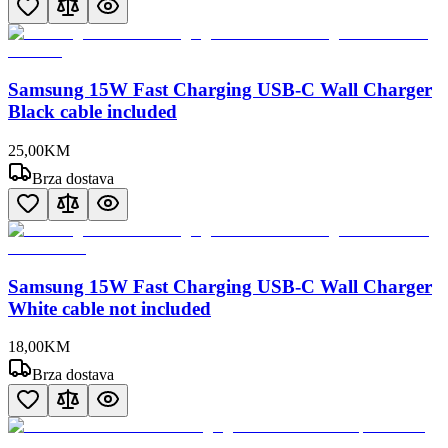
Samsung 15W Fast Charging USB-C Wall Charger
Black cable included
25
,
00
KM
Brza dostava
Samsung 15W Fast Charging USB-C Wall Charger
White cable not included
18
,
00
KM
Brza dostava