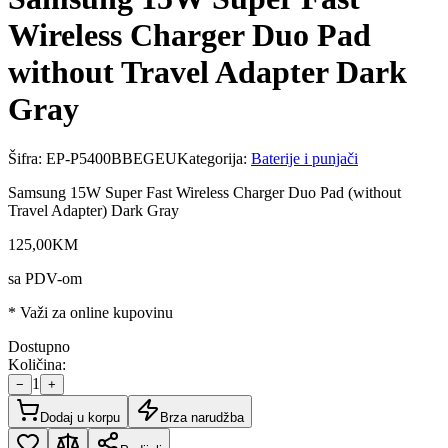
Wireless Charger Duo Pad
without Travel Adapter Dark
Gray
Šifra:
EP-P5400BBEGEU
Kategorija:
Baterije i punjači
Samsung 15W Super Fast Wireless Charger Duo Pad (without
Travel Adapter) Dark Gray
125
,
00
KM
sa PDV-om
* Važi za online kupovinu
Dostupno
Količina:
1
−
+
Dodaj u korpu
Brza narudžba