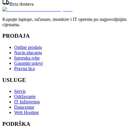
Brza dostava
Kupujte laptope, računare, monitore i IT opremu po najpovoljnijim
cijenama.
PRODAJA
Online prodaja
Nacin placanja
Isporuka robe
Garantni uslovi
Pravna lica
USLUGE
Servis
Održavanje
IT Inžinjering
Datacentar
Web Hosting
PODRŠKA