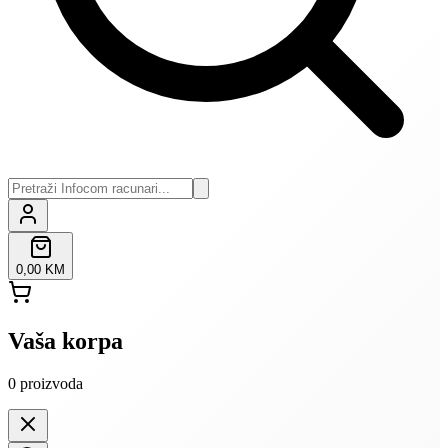
0,00 KM
Vaša korpa
0
proizvoda