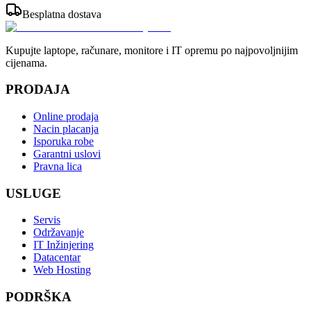
Besplatna dostava
Kupujte laptope, računare, monitore i IT opremu po najpovoljnijim
cijenama.
PRODAJA
Online prodaja
Nacin placanja
Isporuka robe
Garantni uslovi
Pravna lica
USLUGE
Servis
Održavanje
IT Inžinjering
Datacentar
Web Hosting
PODRŠKA