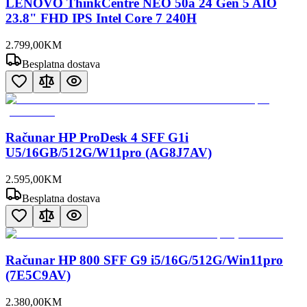
LENOVO ThinkCentre NEO 50a 24 Gen 5 AIO
23.8" FHD IPS Intel Core 7 240H
2.799
,
00
KM
Besplatna dostava
Računar HP ProDesk 4 SFF G1i
U5/16GB/512G/W11pro (AG8J7AV)
2.595
,
00
KM
Besplatna dostava
Računar HP 800 SFF G9 i5/16G/512G/Win11pro
(7E5C9AV)
2.380
,
00
KM