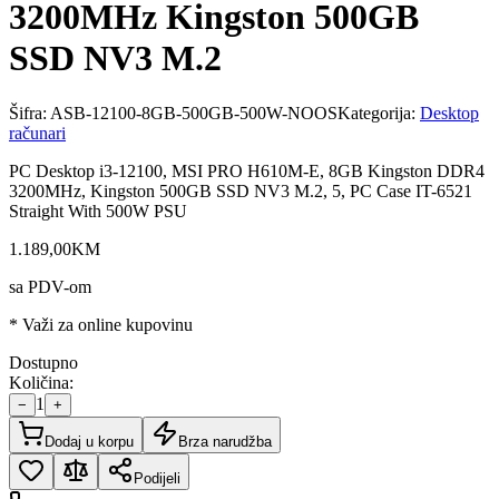
3200MHz Kingston 500GB
SSD NV3 M.2
Šifra:
ASB-12100-8GB-500GB-500W-NOOS
Kategorija:
Desktop
računari
PC Desktop i3-12100, MSI PRO H610M-E, 8GB Kingston DDR4
3200MHz, Kingston 500GB SSD NV3 M.2, 5, PC Case IT-6521
Straight With 500W PSU
1.189
,
00
KM
sa PDV-om
* Važi za online kupovinu
Dostupno
Količina:
1
−
+
Dodaj u korpu
Brza narudžba
Podijeli