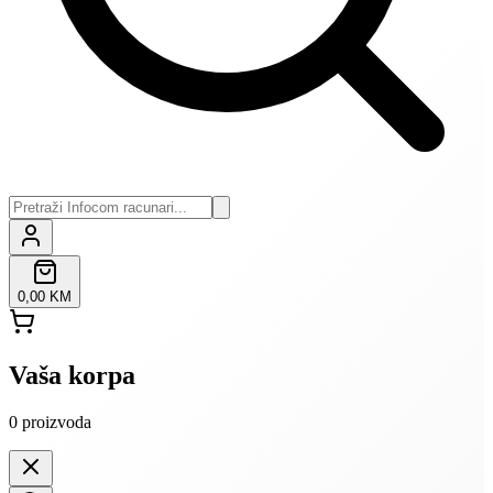
0,00 KM
Vaša korpa
0
proizvoda