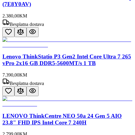
(7E8Y0AV)
2.380
,
00
KM
Besplatna dostava
Lenovo ThinkStatio P3 Gen2 Intel Core Ultra 7 265
vPro 2x16 GB DDR5-5600MT/s 1 TB
7.390
,
00
KM
Besplatna dostava
LENOVO ThinkCentre NEO 50a 24 Gen 5 AIO
23.8" FHD IPS Intel Core 7 240H
2.799
,
00
KM