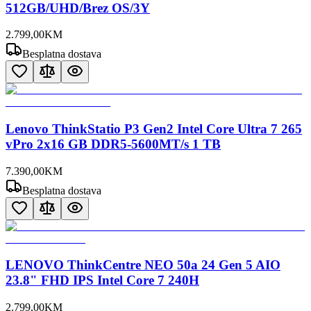
512GB/UHD/Brez OS/3Y
2.799
,
00
KM
Besplatna dostava
Lenovo ThinkStatio P3 Gen2 Intel Core Ultra 7 265
vPro 2x16 GB DDR5-5600MT/s 1 TB
7.390
,
00
KM
Besplatna dostava
LENOVO ThinkCentre NEO 50a 24 Gen 5 AIO
23.8" FHD IPS Intel Core 7 240H
2.799
,
00
KM