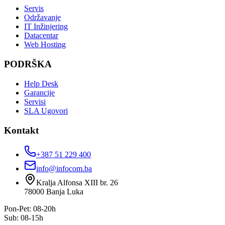
Servis
Održavanje
IT Inžinjering
Datacentar
Web Hosting
PODRŠKA
Help Desk
Garancije
Servisi
SLA Ugovori
Kontakt
+387 51 229 400
info@infocom.ba
Kralja Alfonsa XIII br. 26
78000
Banja Luka
Pon-Pet: 08-20h
Sub: 08-15h