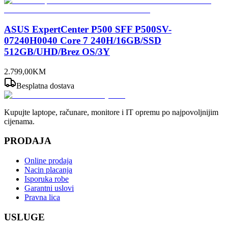
ASUS ExpertCenter P500 SFF P500SV-
07240H0040 Core 7 240H/16GB/SSD
512GB/UHD/Brez OS/3Y
2.799
,
00
KM
Besplatna dostava
Kupujte laptope, računare, monitore i IT opremu po najpovoljnijim
cijenama.
PRODAJA
Online prodaja
Nacin placanja
Isporuka robe
Garantni uslovi
Pravna lica
USLUGE