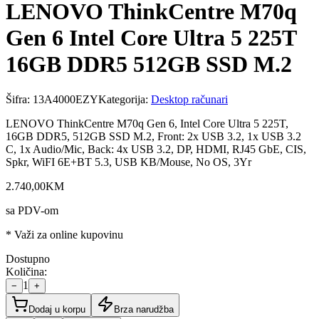
LENOVO ThinkCentre M70q
Gen 6 Intel Core Ultra 5 225T
16GB DDR5 512GB SSD M.2
Šifra:
13A4000EZY
Kategorija:
Desktop računari
LENOVO ThinkCentre M70q Gen 6, Intel Core Ultra 5 225T,
16GB DDR5, 512GB SSD M.2, Front: 2x USB 3.2, 1x USB 3.2
C, 1x Audio/Mic, Back: 4x USB 3.2, DP, HDMI, RJ45 GbE, CIS,
Spkr, WiFI 6E+BT 5.3, USB KB/Mouse, No OS, 3Yr
2.740
,
00
KM
sa PDV-om
* Važi za online kupovinu
Dostupno
Količina:
1
−
+
Dodaj u korpu
Brza narudžba