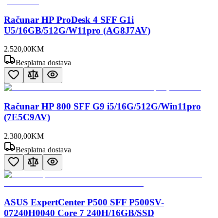
Računar HP ProDesk 4 SFF G1i
U5/16GB/512G/W11pro (AG8J7AV)
2.520
,
00
KM
Besplatna dostava
Računar HP 800 SFF G9 i5/16G/512G/Win11pro
(7E5C9AV)
2.380
,
00
KM
Besplatna dostava
ASUS ExpertCenter P500 SFF P500SV-
07240H0040 Core 7 240H/16GB/SSD