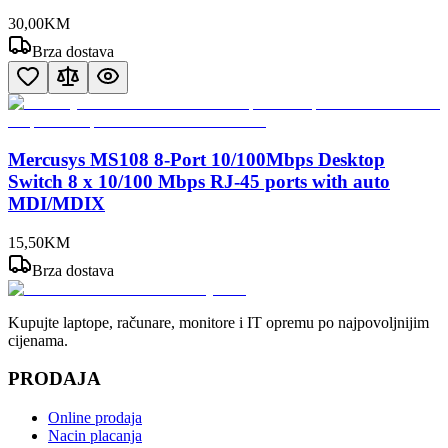
30
,
00
KM
Brza dostava
Mercusys MS108 8-Port 10/100Mbps Desktop
Switch 8 x 10/100 Mbps RJ-45 ports with auto
MDI/MDIX
15
,
50
KM
Brza dostava
Kupujte laptope, računare, monitore i IT opremu po najpovoljnijim
cijenama.
PRODAJA
Online prodaja
Nacin placanja