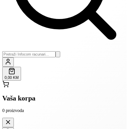
0,00 KM
Vaša korpa
0
proizvoda