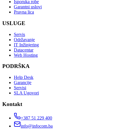
Isporuka robe
Garantni uslovi
Pravna lica
USLUGE
Servis
Održavanje
IT Inžinjering
Datacentar
Web Hosting
PODRŠKA
Help Desk
Garancije
Servisi
SLA Ugovori
Kontakt
+387 51 229 400
info@infocom.ba