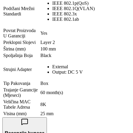
IEEE 802.1p(QoS)
Podržani Mrežni
IEEE 802.1Q(VLAN)
Standardi
IEEE 802.3x
IEEE 802.1ab
Povrat Proizvoda
Yes
U Garanciji
Preklopni Slojevi
Layer 2
Širina (mm)
100 mm
Spoljašnja Boja
Black
External
Strujni Adapter
Output: DC 5 V
Tip Pakovanja
Box
Trajanje Garancije
60 month(s)
(Mjeseci)
Veličina MAC
8K
Tabele Adresa
Visina (mm)
25 mm