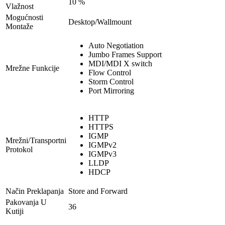
10 %
Vlažnost
Mogućnosti
Desktop/Wallmount
Montaže
Auto Negotiation
Jumbo Frames Support
MDI/MDI X switch
Mrežne Funkcije
Flow Control
Storm Control
Port Mirroring
HTTP
HTTPS
IGMP
Mrežni/Transportni
IGMPv2
Protokol
IGMPv3
LLDP
HDCP
Način Preklapanja
Store and Forward
Pakovanja U
36
Kutiji