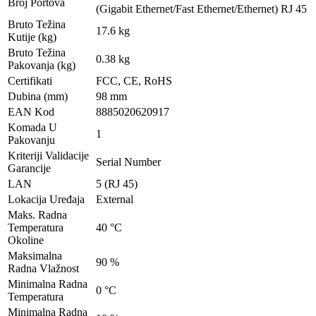
Broj Portova
(Gigabit Ethernet/Fast Ethernet/Ethernet) RJ 45
Bruto Težina
17.6 kg
Kutije (kg)
Bruto Težina
0.38 kg
Pakovanja (kg)
Certifikati
FCC, CE, RoHS
Dubina (mm)
98 mm
EAN Kod
8885020620917
Komada U
1
Pakovanju
Kriteriji Validacije
Serial Number
Garancije
LAN
5 (RJ 45)
Lokacija Uređaja
External
Maks. Radna
Temperatura
40 °C
Okoline
Maksimalna
90 %
Radna Vlažnost
Minimalna Radna
0 °C
Temperatura
Minimalna Radna