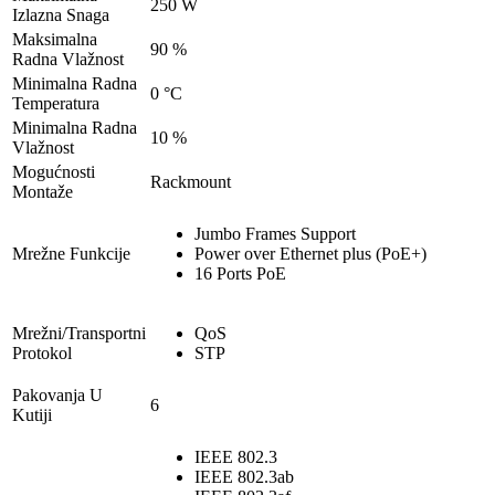
250 W
Izlazna Snaga
Maksimalna
90 %
Radna Vlažnost
Minimalna Radna
0 °C
Temperatura
Minimalna Radna
10 %
Vlažnost
Mogućnosti
Rackmount
Montaže
Jumbo Frames Support
Mrežne Funkcije
Power over Ethernet plus (PoE+)
16 Ports PoE
Mrežni/Transportni
QoS
Protokol
STP
Pakovanja U
6
Kutiji
IEEE 802.3
IEEE 802.3ab