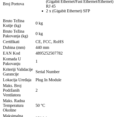
(Gigabit Ethernet/Fast Ethernet/Ethernet)
Broj Portova
RJ 45
2 x (Gigabit Ethernet) SFP
Bruto Težina
0 kg
Kutije (kg)
Bruto Težina
0 kg
Pakovanja (kg)
Certifikati
CE, FCC, RoHS
Dubina (mm)
440 mm
EAN Kod
4895252507782
Komada U
1
Pakovanju
Kriteriji Validacije
Serial Number
Garancije
Lokacija Uređaja
Plug In Module
Maks. Broj
Podržanih
2
Ventilatora
Maks. Radna
Temperatura
50 °C
Okoline
Maksimalna