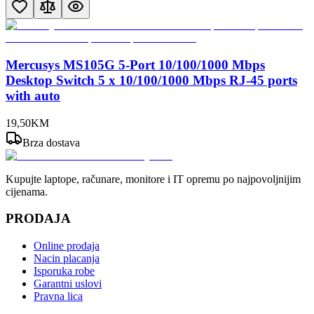
Mercusys MS105G 5-Port 10/100/1000 Mbps
Desktop Switch 5 x 10/100/1000 Mbps RJ-45 ports
with auto
19
,
50
KM
Brza dostava
Kupujte laptope, računare, monitore i IT opremu po najpovoljnijim
cijenama.
PRODAJA
Online prodaja
Nacin placanja
Isporuka robe
Garantni uslovi
Pravna lica