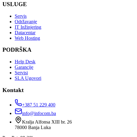
USLUGE
Servis
Održavanje
IT Inžinjering
Datacentar
Web Hosting
PODRŠKA
Help Desk
Garancije
Servisi
SLA Ugovori
Kontakt
+387 51 229 400
info@infocom.ba
Kralja Alfonsa XIII br. 26
78000
Banja Luka