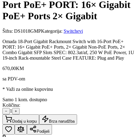
Port PoE+ PORT: 16× Gigabit
PoE+ Ports 2× Gigabit
Šifra:
DS1018GMP
Kategorija:
Switchevi
Omada 18-Port Gigabit Rackmount Switch with 16-Port PoE+
PORT: 16× Gigabit PoE+ Ports, 2× Gigabit Non-PoE Ports, 2×
Combo Gigabit SFP Slots SPEC: 802.3at/af, 250 W PoE Power, 1U
19-inch Rack-mountable Steel Case FEATURE: Plug and Play
670
,
00
KM
sa PDV-om
* Važi za online kupovinu
Samo 1 kom. dostupno
Količina:
1
−
+
Dodaj u korpu
Brza narudžba
Podijeli