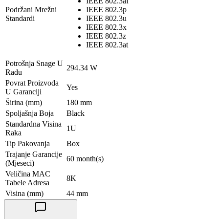
IEEE 802.3af
Podržani Mrežni
IEEE 802.3p
Standardi
IEEE 802.3u
IEEE 802.3x
IEEE 802.3z
IEEE 802.3at
Potrošnja Snage U
294.34 W
Radu
Povrat Proizvoda
Yes
U Garanciji
Širina (mm)
180 mm
Spoljašnja Boja
Black
Standardna Visina
1U
Raka
Tip Pakovanja
Box
Trajanje Garancije
60 month(s)
(Mjeseci)
Veličina MAC
8K
Tabele Adresa
Visina (mm)
44 mm