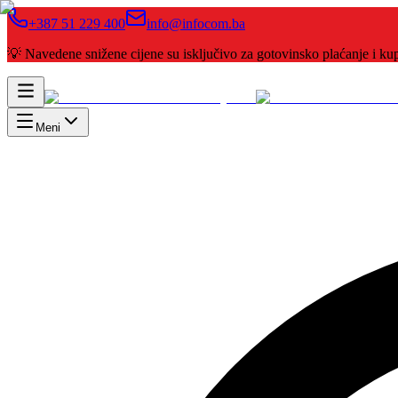
+387 51 229 400
info@infocom.ba
💡 Navedene snižene cijene su isključivo za gotovinsko plaćanje i 
Meni