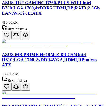
ASUS TUF GAMING B760-PLUS WIFI Intel
B760;LGA 1700,4xDDR5 HDMI,DP;RAID;2.5Gb
LAN;Wi-Fi 6E;ATX
415
,
00
KM
Brza dostava
ASUS MB PRIME H610M-E D4-CSMIntel
H610;LGA 1700;2xDDR4VGA,HDMI,DP;micro
ATX
185
,
00
KM
Brza dostava