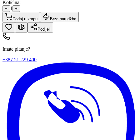
Količina:
1
−
+
Dodaj u korpu
Brza narudžba
Podijeli
Imate pitanje?
+387 51 229 400
|