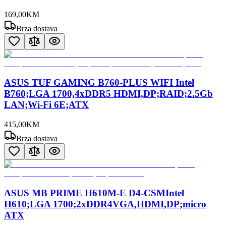
169
,
00
KM
Brza dostava
ASUS TUF GAMING B760-PLUS WIFI Intel
B760;LGA 1700,4xDDR5 HDMI,DP;RAID;2.5Gb
LAN;Wi-Fi 6E;ATX
415
,
00
KM
Brza dostava
ASUS MB PRIME H610M-E D4-CSMIntel
H610;LGA 1700;2xDDR4VGA,HDMI,DP;micro
ATX