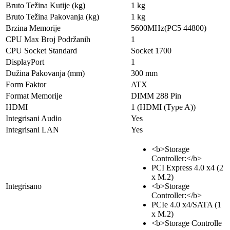
Bruto Težina Kutije (kg)
1 kg
Bruto Težina Pakovanja (kg)
1 kg
Brzina Memorije
5600MHz(PC5 44800)
CPU Max Broj Podržanih
1
CPU Socket Standard
Socket 1700
DisplayPort
1
Dužina Pakovanja (mm)
300 mm
Form Faktor
ATX
Format Memorije
DIMM 288 Pin
HDMI
1 (HDMI (Type A))
Integrisani Audio
Yes
Integrisani LAN
Yes
<b>Storage
Controller:</b>
PCI Express 4.0 x4 (2
x M.2)
Integrisano
<b>Storage
Controller:</b>
PCIe 4.0 x4/SATA (1
x M.2)
<b>Storage Controlle