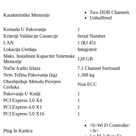
Two DDR Channels
Karakteristike Memorije
Unbuffered
Komada U Pakovanju
1
Kriteriji Validacije Garancije
Serial Number
LAN
1 (RJ 45)
Lokacija Uređaja
Integrated
Maks. Instalirani Kapacitet Sistemske
128 GB
Memorije
Način Audio Izlaza
7.1 Channel Surround
Neto Težina Pakovanja (kg)
1.368 kg
Obezbjeđuje Metodu Provjere
Non ECC
Grešaka
Pakovanja U Kutiji
1
PCI Express 3.0 X4
1
PCI Express 4.0 X1
1
PCI Express 5.0 X16
1
<b>Wi Fi Controller:
Plug In Kartica
</b>