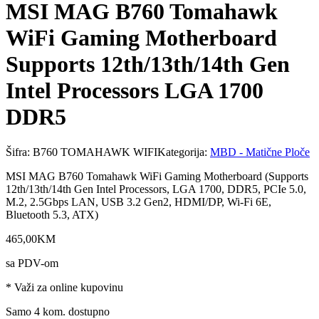
MSI MAG B760 Tomahawk
WiFi Gaming Motherboard
Supports 12th/13th/14th Gen
Intel Processors LGA 1700
DDR5
Šifra:
B760 TOMAHAWK WIFI
Kategorija:
MBD - Matične Ploče
MSI MAG B760 Tomahawk WiFi Gaming Motherboard (Supports
12th/13th/14th Gen Intel Processors, LGA 1700, DDR5, PCIe 5.0,
M.2, 2.5Gbps LAN, USB 3.2 Gen2, HDMI/DP, Wi-Fi 6E,
Bluetooth 5.3, ATX)
465
,
00
KM
sa PDV-om
* Važi za online kupovinu
Samo 4 kom. dostupno