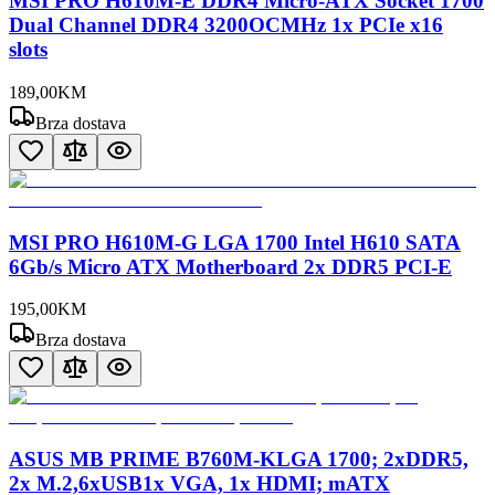
MSI PRO H610M-E DDR4 Micro-ATX Socket 1700
Dual Channel DDR4 3200OCMHz 1x PCIe x16
slots
189
,
00
KM
Brza dostava
MSI PRO H610M-G LGA 1700 Intel H610 SATA
6Gb/s Micro ATX Motherboard 2x DDR5 PCI-E
195
,
00
KM
Brza dostava
ASUS MB PRIME B760M-KLGA 1700; 2xDDR5,
2x M.2,6xUSB1x VGA, 1x HDMI; mATX