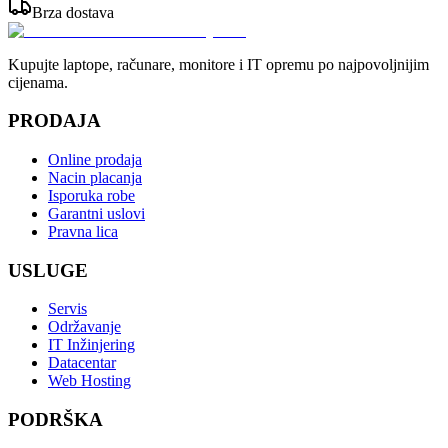
Brza dostava
Kupujte laptope, računare, monitore i IT opremu po najpovoljnijim
cijenama.
PRODAJA
Online prodaja
Nacin placanja
Isporuka robe
Garantni uslovi
Pravna lica
USLUGE
Servis
Održavanje
IT Inžinjering
Datacentar
Web Hosting
PODRŠKA