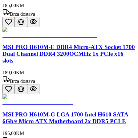
185
,
00
KM
Brza dostava
MSI PRO H610M-E DDR4 Micro-ATX Socket 1700
Dual Channel DDR4 3200OCMHz 1x PCIe x16
slots
189
,
00
KM
Brza dostava
MSI PRO H610M-G LGA 1700 Intel H610 SATA
6Gb/s Micro ATX Motherboard 2x DDR5 PCI-E
195
,
00
KM