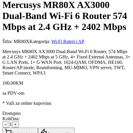
Mercusys MR80X AX3000
Dual-Band Wi-Fi 6 Router 574
Mbps at 2.4 GHz + 2402 Mbps
Šifra:
MR80X
Kategorija:
Wi-Fi Ruteri i AP
Mercusys MR80X AX3000 Dual-Band Wi-Fi 6 Router, 574 Mbps
at 2.4 GHz + 2402 Mbps at 5 GHz, 4× Fixed External Antennas, 3×
G LAN Ports, 1× G WAN Port, 1024-QAM, OFDMA, HE160,
Router/AP mode, Beamforming, MU-MIMO, VPN server, TWT,
Smart Connect, WPA3
100
,
00
KM
sa PDV-om
* Važi za online kupovinu
Dostupno
Količina:
1
−
+