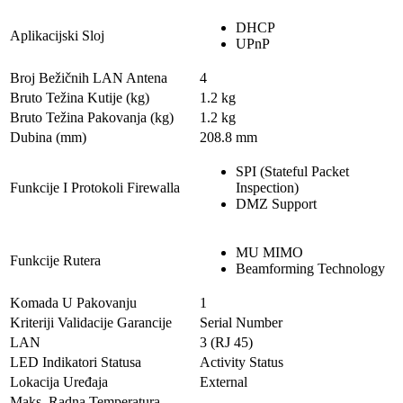
DHCP
Aplikacijski Sloj
UPnP
Broj Bežičnih LAN Antena
4
Bruto Težina Kutije (kg)
1.2 kg
Bruto Težina Pakovanja (kg)
1.2 kg
Dubina (mm)
208.8 mm
SPI (Stateful Packet
Funkcije I Protokoli Firewalla
Inspection)
DMZ Support
MU MIMO
Funkcije Rutera
Beamforming Technology
Komada U Pakovanju
1
Kriteriji Validacije Garancije
Serial Number
LAN
3 (RJ 45)
LED Indikatori Statusa
Activity Status
Lokacija Uređaja
External
Maks. Radna Temperatura