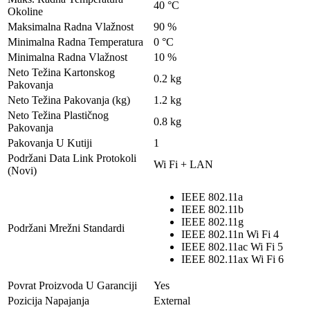
40 °C
Okoline
Maksimalna Radna Vlažnost
90 %
Minimalna Radna Temperatura
0 °C
Minimalna Radna Vlažnost
10 %
Neto Težina Kartonskog
0.2 kg
Pakovanja
Neto Težina Pakovanja (kg)
1.2 kg
Neto Težina Plastičnog
0.8 kg
Pakovanja
Pakovanja U Kutiji
1
Podržani Data Link Protokoli
Wi Fi + LAN
(Novi)
IEEE 802.11a
IEEE 802.11b
IEEE 802.11g
Podržani Mrežni Standardi
IEEE 802.11n Wi Fi 4
IEEE 802.11ac Wi Fi 5
IEEE 802.11ax Wi Fi 6
Povrat Proizvoda U Garanciji
Yes
Pozicija Napajanja
External