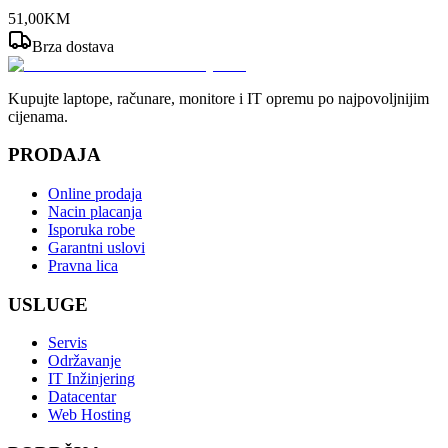
51
,
00
KM
Brza dostava
Kupujte laptope, računare, monitore i IT opremu po najpovoljnijim
cijenama.
PRODAJA
Online prodaja
Nacin placanja
Isporuka robe
Garantni uslovi
Pravna lica
USLUGE
Servis
Održavanje
IT Inžinjering
Datacentar
Web Hosting