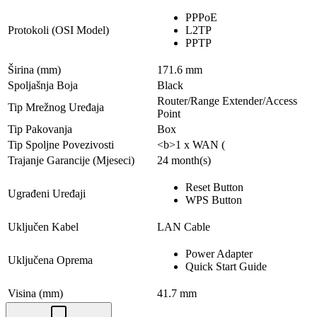
PPPoE
Protokoli (OSI Model)
L2TP
PPTP
Širina (mm)
171.6 mm
Spoljašnja Boja
Black
Router/Range Extender/Access
Tip Mrežnog Uređaja
Point
Tip Pakovanja
Box
Tip Spoljne Povezivosti
<b>1 x WAN (
Trajanje Garancije (Mjeseci)
24 month(s)
Reset Button
Ugrađeni Uređaji
WPS Button
Uključen Kabel
LAN Cable
Power Adapter
Uključena Oprema
Quick Start Guide
Visina (mm)
41.7 mm