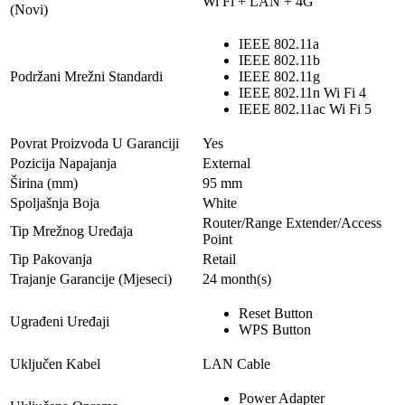
Wi Fi + LAN + 4G
(Novi)
IEEE 802.11a
IEEE 802.11b
Podržani Mrežni Standardi
IEEE 802.11g
IEEE 802.11n Wi Fi 4
IEEE 802.11ac Wi Fi 5
Povrat Proizvoda U Garanciji
Yes
Pozicija Napajanja
External
Širina (mm)
95 mm
Spoljašnja Boja
White
Router/Range Extender/Access
Tip Mrežnog Uređaja
Point
Tip Pakovanja
Retail
Trajanje Garancije (Mjeseci)
24 month(s)
Reset Button
Ugrađeni Uređaji
WPS Button
Uključen Kabel
LAN Cable
Power Adapter