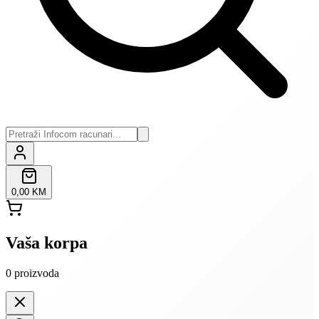
0,00 KM
Vaša korpa
0
proizvoda