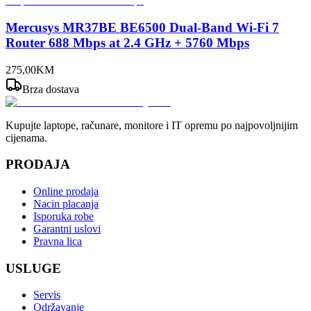
Mercusys MR37BE BE6500 Dual-Band Wi-Fi 7
Router 688 Mbps at 2.4 GHz + 5760 Mbps
275
,
00
KM
Brza dostava
Kupujte laptope, računare, monitore i IT opremu po najpovoljnijim
cijenama.
PRODAJA
Online prodaja
Nacin placanja
Isporuka robe
Garantni uslovi
Pravna lica
USLUGE
Servis
Održavanje