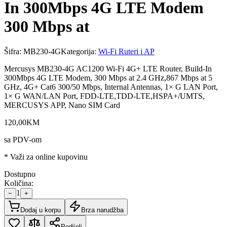
In 300Mbps 4G LTE Modem
300 Mbps at
Šifra:
MB230-4G
Kategorija:
Wi-Fi Ruteri i AP
Mercusys MB230-4G AC1200 Wi-Fi 4G+ LTE Router, Build-In
300Mbps 4G LTE Modem, 300 Mbps at 2.4 GHz,867 Mbps at 5
GHz, 4G+ Cat6 300/50 Mbps, Internal Antennas, 1× G LAN Port,
1× G WAN/LAN Port, FDD-LTE,TDD-LTE,HSPA+/UMTS,
MERCUSYS APP, Nano SIM Card
120
,
00
KM
sa PDV-om
* Važi za online kupovinu
Dostupno
Količina:
1
−
+
Dodaj u korpu
Brza narudžba
Podijeli