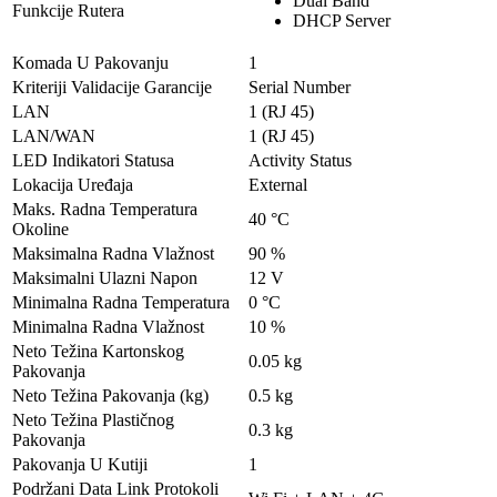
Dual Band
Funkcije Rutera
DHCP Server
Komada U Pakovanju
1
Kriteriji Validacije Garancije
Serial Number
LAN
1 (RJ 45)
LAN/WAN
1 (RJ 45)
LED Indikatori Statusa
Activity Status
Lokacija Uređaja
External
Maks. Radna Temperatura
40 °C
Okoline
Maksimalna Radna Vlažnost
90 %
Maksimalni Ulazni Napon
12 V
Minimalna Radna Temperatura
0 °C
Minimalna Radna Vlažnost
10 %
Neto Težina Kartonskog
0.05 kg
Pakovanja
Neto Težina Pakovanja (kg)
0.5 kg
Neto Težina Plastičnog
0.3 kg
Pakovanja
Pakovanja U Kutiji
1
Podržani Data Link Protokoli