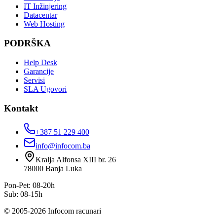
IT Inžinjering
Datacentar
Web Hosting
PODRŠKA
Help Desk
Garancije
Servisi
SLA Ugovori
Kontakt
+387 51 229 400
info@infocom.ba
Kralja Alfonsa XIII br. 26
78000
Banja Luka
Pon-Pet: 08-20h
Sub: 08-15h
©
2005
-
2026
Infocom racunari