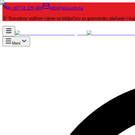
+387 51 229 400
info@infocom.ba
💡 Navedene snižene cijene su isključivo za gotovinsko plaćanje i 
Meni