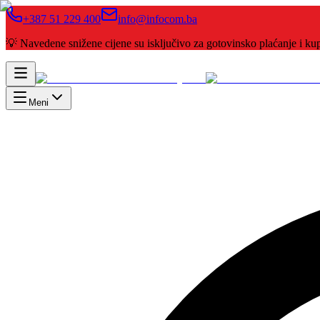
+387 51 229 400
info@infocom.ba
💡 Navedene snižene cijene su isključivo za gotovinsko plaćanje i 
Meni