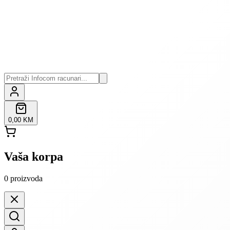
0,00 KM
Vaša korpa
0
proizvoda