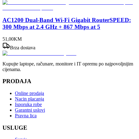
AC1200 Dual-Band Wi-Fi Gigabit RouterSPEED:
300 Mbps at 2.4 GHz + 867 Mbps at 5
51
,
00
KM
Brza dostava
Kupujte laptope, računare, monitore i IT opremu po najpovoljnijim
cijenama.
PRODAJA
Online prodaja
Nacin placanja
Isporuka robe
Garantni uslovi
Pravna lica
USLUGE