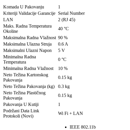
Komada U Pakovanju
1
Kriteriji Validacije Garancije
Serial Number
LAN
2 (RJ 45)
Maks. Radna Temperatura
40 °C
Okoline
Maksimalna Radna Vlažnost
90 %
Maksimalna Ulazna Struja
0.6 A
Maksimalni Ulazni Napon
5 V
Minimalna Radna
0 °C
Temperatura
Minimalna Radna Vlažnost
10 %
Neto Težina Kartonskog
0.15 kg
Pakovanja
Neto Težina Pakovanja (kg)
0.3 kg
Neto Težina Plastičnog
0.15 kg
Pakovanja
Pakovanja U Kutiji
1
Podržani Data Link
Wi Fi + LAN
Protokoli (Novi)
IEEE 802.11b