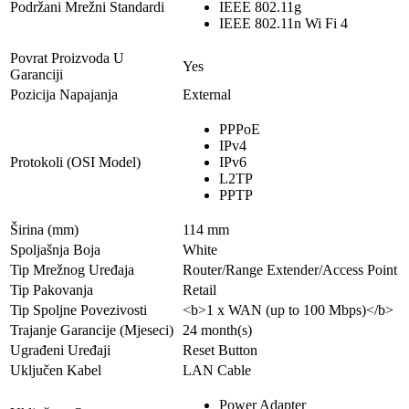
Podržani Mrežni Standardi
IEEE 802.11g
IEEE 802.11n Wi Fi 4
Povrat Proizvoda U
Yes
Garanciji
Pozicija Napajanja
External
PPPoE
IPv4
Protokoli (OSI Model)
IPv6
L2TP
PPTP
Širina (mm)
114 mm
Spoljašnja Boja
White
Tip Mrežnog Uređaja
Router/Range Extender/Access Point
Tip Pakovanja
Retail
Tip Spoljne Povezivosti
<b>1 x WAN (up to 100 Mbps)</b>
Trajanje Garancije (Mjeseci)
24 month(s)
Ugrađeni Uređaji
Reset Button
Uključen Kabel
LAN Cable
Power Adapter