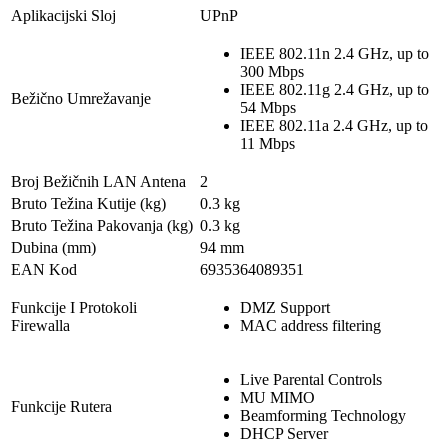
Aplikacijski Sloj
UPnP
IEEE 802.11n 2.4 GHz, up to
300 Mbps
IEEE 802.11g 2.4 GHz, up to
Bežično Umrežavanje
54 Mbps
IEEE 802.11a 2.4 GHz, up to
11 Mbps
Broj Bežičnih LAN Antena
2
Bruto Težina Kutije (kg)
0.3 kg
Bruto Težina Pakovanja (kg)
0.3 kg
Dubina (mm)
94 mm
EAN Kod
6935364089351
Funkcije I Protokoli
DMZ Support
Firewalla
MAC address filtering
Live Parental Controls
MU MIMO
Funkcije Rutera
Beamforming Technology
DHCP Server