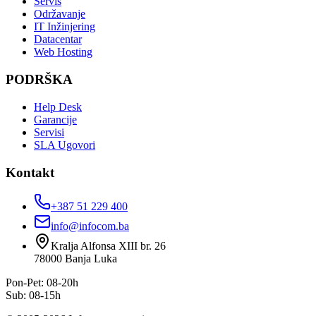
Servis
Održavanje
IT Inžinjering
Datacentar
Web Hosting
PODRŠKA
Help Desk
Garancije
Servisi
SLA Ugovori
Kontakt
+387 51 229 400
info@infocom.ba
Kralja Alfonsa XIII br. 26
78000
Banja Luka
Pon-Pet: 08-20h
Sub: 08-15h