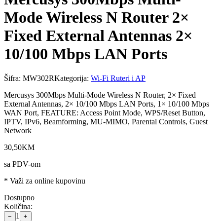
Mode Wireless N Router 2×
Fixed External Antennas 2×
10/100 Mbps LAN Ports
Šifra:
MW302R
Kategorija:
Wi-Fi Ruteri i AP
Mercusys 300Mbps Multi-Mode Wireless N Router, 2× Fixed
External Antennas, 2× 10/100 Mbps LAN Ports, 1× 10/100 Mbps
WAN Port, FEATURE: Access Point Mode, WPS/Reset Button,
IPTV, IPv6, Beamforming, MU-MIMO, Parental Controls, Guest
Network
30
,
50
KM
sa PDV-om
* Važi za online kupovinu
Dostupno
Količina:
1
−
+