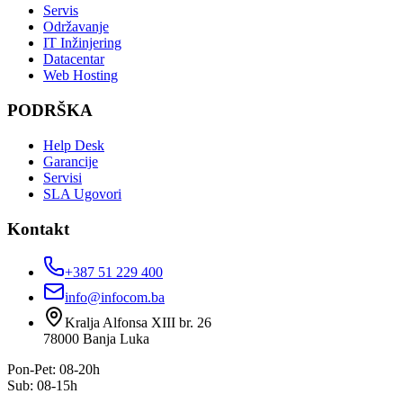
Servis
Održavanje
IT Inžinjering
Datacentar
Web Hosting
PODRŠKA
Help Desk
Garancije
Servisi
SLA Ugovori
Kontakt
+387 51 229 400
info@infocom.ba
Kralja Alfonsa XIII br. 26
78000
Banja Luka
Pon-Pet: 08-20h
Sub: 08-15h