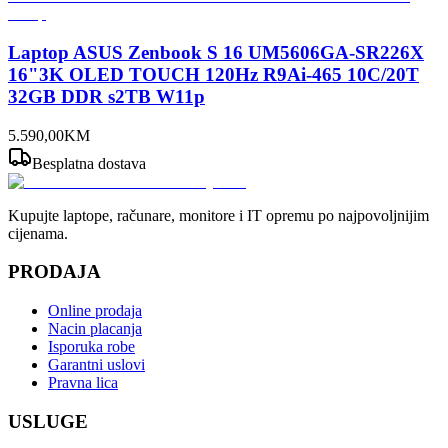
Laptop ASUS Zenbook S 16 UM5606GA-SR226X
16"3K OLED TOUCH 120Hz R9Ai-465 10C/20T
32GB DDR s2TB W11p
5.590
,
00
KM
Besplatna dostava
Kupujte laptope, računare, monitore i IT opremu po najpovoljnijim
cijenama.
PRODAJA
Online prodaja
Nacin placanja
Isporuka robe
Garantni uslovi
Pravna lica
USLUGE