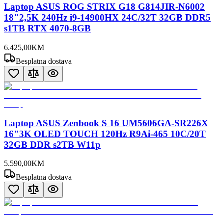
Laptop ASUS ROG STRIX G18 G814JIR-N6002
18"2,5K 240Hz i9-14900HX 24C/32T 32GB DDR5
s1TB RTX 4070-8GB
6.425
,
00
KM
Besplatna dostava
Laptop ASUS Zenbook S 16 UM5606GA-SR226X
16"3K OLED TOUCH 120Hz R9Ai-465 10C/20T
32GB DDR s2TB W11p
5.590
,
00
KM
Besplatna dostava