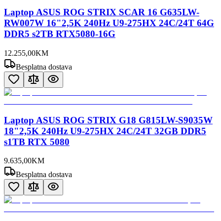
Laptop ASUS ROG STRIX SCAR 16 G635LW-
RW007W 16"2,5K 240Hz U9-275HX 24C/24T 64G
DDR5 s2TB RTX5080-16G
12.255
,
00
KM
Besplatna dostava
Laptop ASUS ROG STRIX G18 G815LW-S9035W
18"2,5K 240Hz U9-275HX 24C/24T 32GB DDR5
s1TB RTX 5080
9.635
,
00
KM
Besplatna dostava