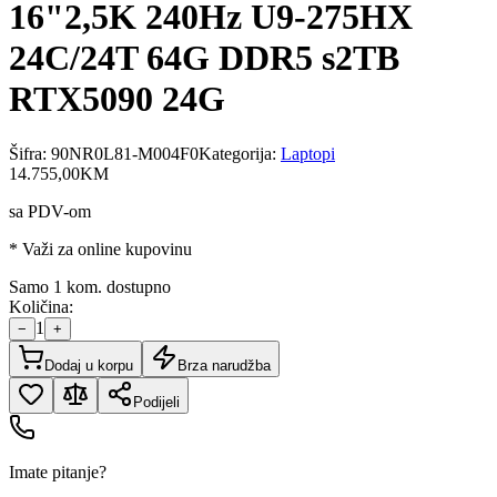
16"2,5K 240Hz U9-275HX
24C/24T 64G DDR5 s2TB
RTX5090 24G
Šifra:
90NR0L81-M004F0
Kategorija:
Laptopi
14.755
,
00
KM
sa PDV-om
* Važi za online kupovinu
Samo 1 kom. dostupno
Količina:
1
−
+
Dodaj u korpu
Brza narudžba
Podijeli
Imate pitanje?