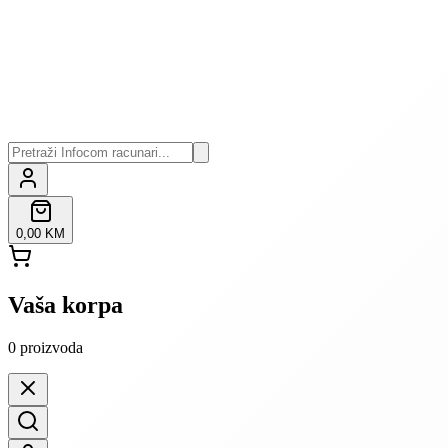
0,00 KM
Vaša korpa
0
proizvoda