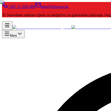
+387 51 229 400
info@infocom.ba
💡 Navedene snižene cijene su isključivo za gotovinsko plaćanje i 
Meni