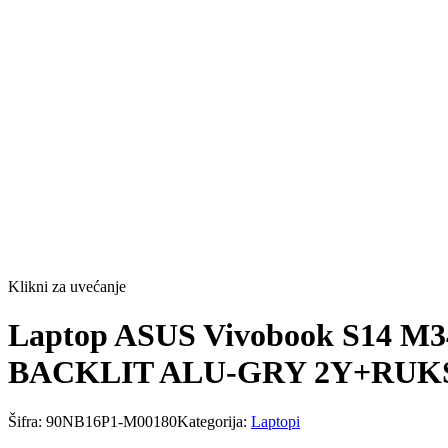
Klikni za uvećanje
Laptop ASUS Vivobook S14 M
BACKLIT ALU-GRY 2Y+RUK
Šifra:
90NB16P1-M00180
Kategorija:
Laptopi