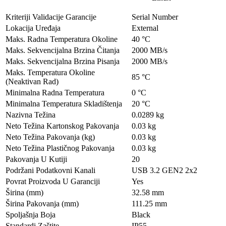
Kriteriji Validacije Garancije
Serial Number
Lokacija Uređaja
External
Maks. Radna Temperatura Okoline
40 °C
Maks. Sekvencijalna Brzina Čitanja
2000 MB/s
Maks. Sekvencijalna Brzina Pisanja
2000 MB/s
Maks. Temperatura Okoline
85 °C
(Neaktivan Rad)
Minimalna Radna Temperatura
0 °C
Minimalna Temperatura Skladištenja
20 °C
Nazivna Težina
0.0289 kg
Neto Težina Kartonskog Pakovanja
0.03 kg
Neto Težina Pakovanja (kg)
0.03 kg
Neto Težina Plastičnog Pakovanja
0.03 kg
Pakovanja U Kutiji
20
Podržani Podatkovni Kanali
USB 3.2 GEN2 2x2
Povrat Proizvoda U Garanciji
Yes
Širina (mm)
32.58 mm
Širina Pakovanja (mm)
111.25 mm
Spoljašnja Boja
Black
Standardi Zaštite
IP55