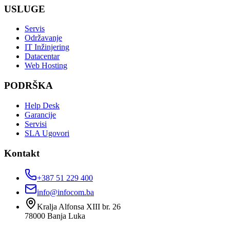
USLUGE
Servis
Održavanje
IT Inžinjering
Datacentar
Web Hosting
PODRŠKA
Help Desk
Garancije
Servisi
SLA Ugovori
Kontakt
+387 51 229 400
info@infocom.ba
Kralja Alfonsa XIII br. 26
78000
Banja Luka