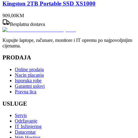
Kingston 2TB Portable SSD XS1000
909
,
00
KM
Besplatna dostava
Kupujte laptope, računare, monitore i IT opremu po najpovoljnijim
cijenama.
PRODAJA
Online prodaja
Nacin placanja
Isporuka robe
Garantni uslovi
Pravna lica
USLUGE
Servis
Održavanje
IT Inžinjering
Datacentar
Web Hosting