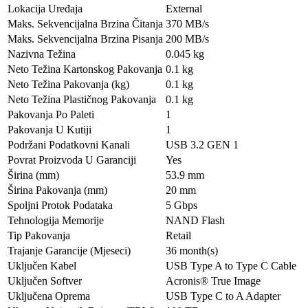
Lokacija Uređaja
External
Maks. Sekvencijalna Brzina Čitanja
370 MB/s
Maks. Sekvencijalna Brzina Pisanja
200 MB/s
Nazivna Težina
0.045 kg
Neto Težina Kartonskog Pakovanja
0.1 kg
Neto Težina Pakovanja (kg)
0.1 kg
Neto Težina Plastičnog Pakovanja
0.1 kg
Pakovanja Po Paleti
1
Pakovanja U Kutiji
1
Podržani Podatkovni Kanali
USB 3.2 GEN 1
Povrat Proizvoda U Garanciji
Yes
Širina (mm)
53.9 mm
Širina Pakovanja (mm)
20 mm
Spoljni Protok Podataka
5 Gbps
Tehnologija Memorije
NAND Flash
Tip Pakovanja
Retail
Trajanje Garancije (Mjeseci)
36 month(s)
Uključen Kabel
USB Type A to Type C Cable
Uključen Softver
Acronis® True Image
Uključena Oprema
USB Type C to A Adapter