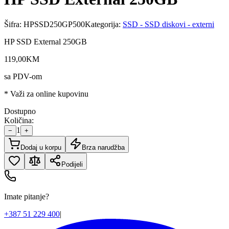
Šifra:
HPSSD250GP500
Kategorija:
SSD - SSD diskovi - externi
HP SSD External 250GB
119
,
00
KM
sa PDV-om
* Važi za online kupovinu
Dostupno
Količina:
1
−
+
Dodaj u korpu
Brza narudžba
Podijeli
Imate pitanje?
+387 51 229 400
|