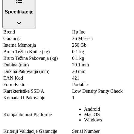
Specifikacije
Brend
Hp Inc
Garancija
36 Mjeseci
Interna Memorija
250 Gb
Bruto Težina Kutije (kg)
0.1 kg
Bruto Težina Pakovanja (kg)
0.1 kg
Dubina (mm)
79.1 mm
Dužina Pakovanja (mm)
20 mm
EAN Kod
421
Form Faktor
Portable
Karakteristike SSD A
Low Density Parity Check
Komada U Pakovanju
1
Android
Kompatibilnost Platforme
Mac OS
Windows
Kriteriji Validacije Garancije
Serial Number