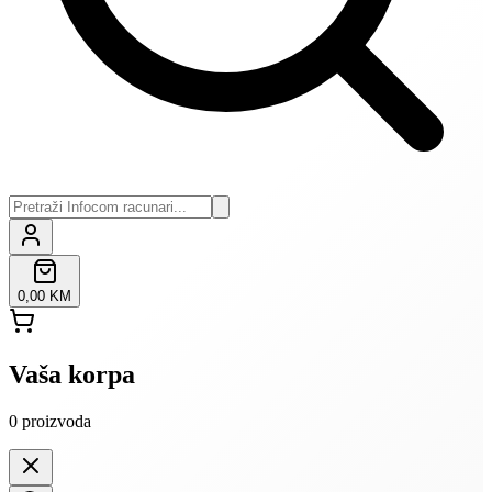
0,00 KM
Vaša korpa
0
proizvoda