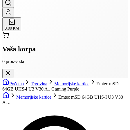
0,00 KM
Vaša korpa
0
proizvoda
Početna
Trgovina
Memorijske kartice
Emtec mSD
64GB UHS-I U3 V30 A1 Gaming Purple
Memorijske kartice
Emtec mSD 64GB UHS-I U3 V30
A1...