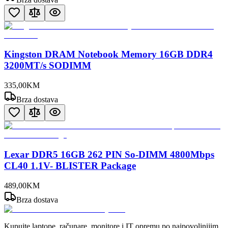
Kingston DRAM Notebook Memory 16GB DDR4
3200MT/s SODIMM
335
,
00
KM
Brza dostava
Lexar DDR5 16GB 262 PIN So-DIMM 4800Mbps
CL40 1.1V- BLISTER Package
489
,
00
KM
Brza dostava
Kupujte laptope, računare, monitore i IT opremu po najpovoljnijim