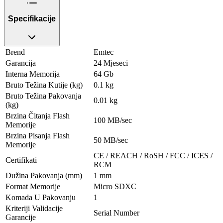
Specifikacije
Brend
Emtec
Garancija
24 Mjeseci
Interna Memorija
64 Gb
Bruto Težina Kutije (kg)
0.1 kg
Bruto Težina Pakovanja
0.01 kg
(kg)
Brzina Čitanja Flash
100 MB/sec
Memorije
Brzina Pisanja Flash
50 MB/sec
Memorije
CE / REACH / RoSH / FCC / ICES /
Certifikati
RCM
Dužina Pakovanja (mm)
1 mm
Format Memorije
Micro SDXC
Komada U Pakovanju
1
Kriteriji Validacije
Serial Number
Garancije