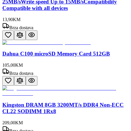
25MB/sWrite speed Up to 15MB/sCompatibility
Compatible with all devices
13
,
90
KM
Brza dostava
Dahua C100 microSD Memory Card 512GB
105
,
00
KM
Brza dostava
Kingston DRAM 8GB 3200MT/s DDR4 Non-ECC
CL22 SODIMM 1Rx8
209
,
00
KM
Brza dostava