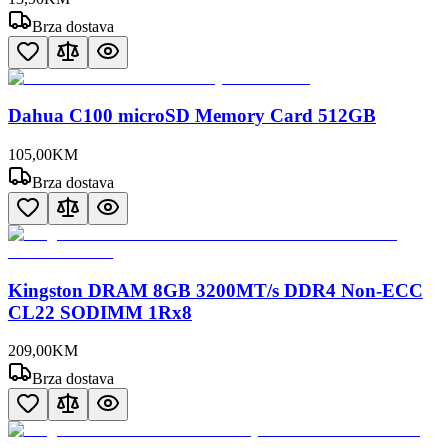
Brza dostava
Dahua C100 microSD Memory Card 512GB
105
,
00
KM
Brza dostava
Kingston DRAM 8GB 3200MT/s DDR4 Non-ECC
CL22 SODIMM 1Rx8
209
,
00
KM
Brza dostava