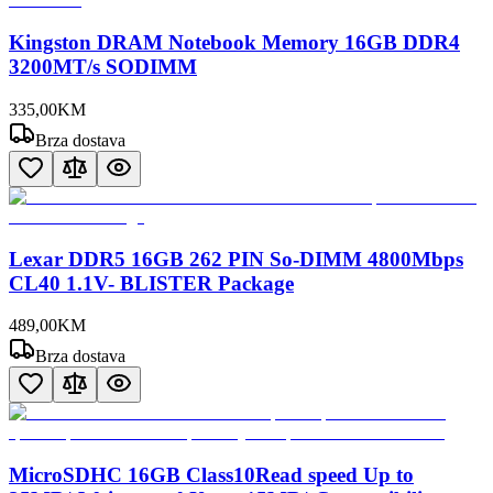
Kingston DRAM Notebook Memory 16GB DDR4
3200MT/s SODIMM
335
,
00
KM
Brza dostava
Lexar DDR5 16GB 262 PIN So-DIMM 4800Mbps
CL40 1.1V- BLISTER Package
489
,
00
KM
Brza dostava
MicroSDHC 16GB Class10Read speed Up to