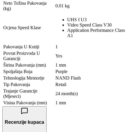
Neto Težina Pakovanja
0.01 kg
(kg)
UHS I U3
Video Speed Class V30
Ocjena Speed Klase
Application Performance Class
A1
Pakovanja U Kutiji
1
Povrat Proizvoda U
Yes
Garanciji
Širina Pakovanja (mm)
1 mm
Spoljašnja Boja
Purple
Tehnologija Memorije
NAND Flash
Tip Pakovanja
Retail
Trajanje Garancije
24 month(s)
(Mjeseci)
Visina Pakovanja (mm)
1 mm
Recenzije kupaca