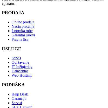
cijenama.
PRODAJA
Online prodaja
Nacin placanja
Isporuka robe
Garantni uslovi
Pravna lica
USLUGE
Servis
Održavanje
IT Inžinjering
Datacentar
Web Hosting
PODRŠKA
Help Desk
Garancije
Servisi
SLA Ugovori