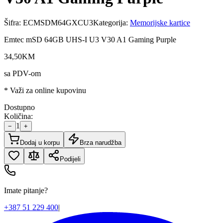
Šifra:
ECMSDM64GXCU3
Kategorija:
Memorijske kartice
Emtec mSD 64GB UHS-I U3 V30 A1 Gaming Purple
34
,
50
KM
sa PDV-om
* Važi za online kupovinu
Dostupno
Količina:
1
−
+
Dodaj u korpu
Brza narudžba
Podijeli
Imate pitanje?
+387 51 229 400
|