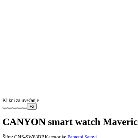
Klikni za uvećanje
+
2
CANYON smart watch Maveric
Šifra:
CNS-SW83BB
Kategorija:
Pametni Satovi