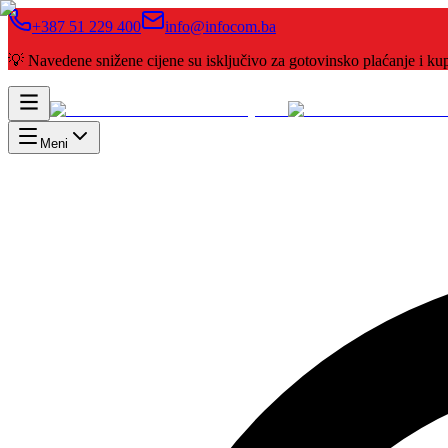
+387 51 229 400
info@infocom.ba
💡 Navedene snižene cijene su isključivo za gotovinsko plaćanje i 
Meni