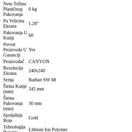
Neto Težina
Plastičnog
0 kg
Pakovanja
Pa Velicina
1.28"
Ekrana
Pakovanja U
60
Kutiji
Povrat
Proizvoda U
Yes
Garanciji
Proizvođač
CANYON
Rezolucija
240x240
Ekrana
Serija
Badian SW 68
Širina Kutije
345 mm
(mm)
Širina
Pakovanja
30 mm
(mm)
Spoljašnja
Gold
Boja
Tehnologija
Lithium Ion Polymer