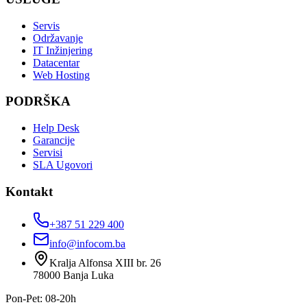
Servis
Održavanje
IT Inžinjering
Datacentar
Web Hosting
PODRŠKA
Help Desk
Garancije
Servisi
SLA Ugovori
Kontakt
+387 51 229 400
info@infocom.ba
Kralja Alfonsa XIII br. 26
78000
Banja Luka
Pon-Pet: 08-20h