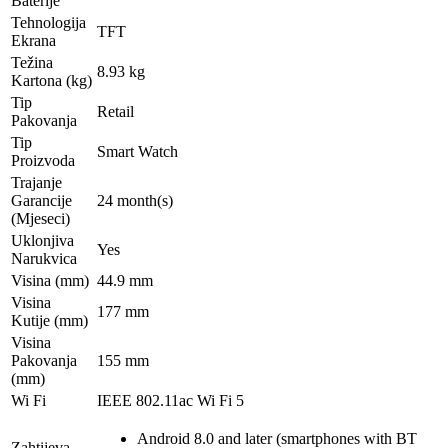
Baterije
Tehnologija
TFT
Ekrana
Težina
8.93 kg
Kartona (kg)
Tip
Retail
Pakovanja
Tip
Smart Watch
Proizvoda
Trajanje
Garancije
24 month(s)
(Mjeseci)
Uklonjiva
Yes
Narukvica
Visina (mm)
44.9 mm
Visina
177 mm
Kutije (mm)
Visina
Pakovanja
155 mm
(mm)
Wi Fi
IEEE 802.11ac Wi Fi 5
Android 8.0 and later (smartphones with BT
Zahtijeva