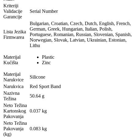
Kriteriji
Validacije
Serial Number
Garancije
Bulgarian, Croatian, Czech, Dutch, English, French,
German, Greek, Hungarian, Italian, Polish,
Lista Jezika
Portuguese, Romanian, Russian, Slovenian, Spanish,
Firmwarea
Norwegian, Slovak, Latvian, Ukrainian, Estonian,
Lithu
Materijal
Plastic
Kućišta
Zinc
Materijal
Silicone
Narukvice
Narukvica
Red Sport Band
Nazivna
50.64 g
Težina
Neto Težina
Kartonskog
0.037 kg
Pakovanja
Neto Težina
Pakovanja
0.083 kg
(kg)