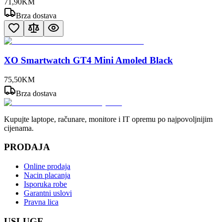
71
,
90
KM
Brza dostava
XO Smartwatch GT4 Mini Amoled Black
75
,
50
KM
Brza dostava
Kupujte laptope, računare, monitore i IT opremu po najpovoljnijim
cijenama.
PRODAJA
Online prodaja
Nacin placanja
Isporuka robe
Garantni uslovi
Pravna lica
USLUGE