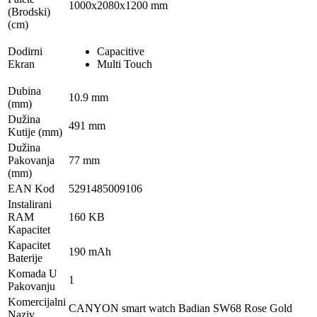
1000x2080x1200 mm
(Brodski)
(cm)
Dodirni
Capacitive
Ekran
Multi Touch
Dubina
10.9 mm
(mm)
Dužina
491 mm
Kutije (mm)
Dužina
Pakovanja
77 mm
(mm)
EAN Kod
5291485009106
Instalirani
RAM
160 KB
Kapacitet
Kapacitet
190 mAh
Baterije
Komada U
1
Pakovanju
Komercijalni
CANYON smart watch Badian SW68 Rose Gold
Naziv