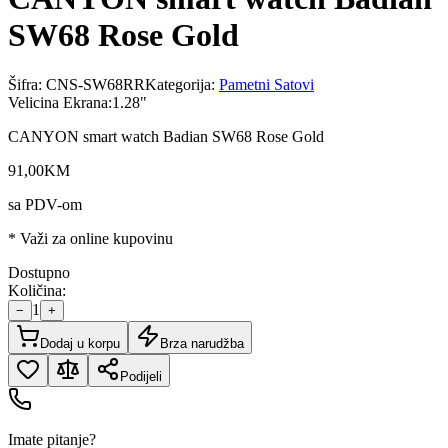
SW68 Rose Gold
Šifra:
CNS-SW68RR
Kategorija:
Pametni Satovi
Velicina Ekrana
:
1.28"
CANYON smart watch Badian SW68 Rose Gold
91
,
00
KM
sa PDV-om
* Važi za online kupovinu
Dostupno
Količina:
1
−
+
Dodaj u korpu
Brza narudžba
Podijeli
Imate pitanje?