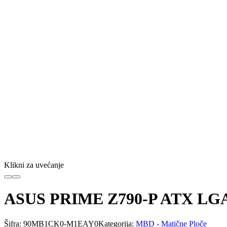
Klikni za uvećanje
ASUS PRIME Z790-P ATX LG
Šifra:
90MB1CK0-M1EAY0
Kategorija:
MBD - Matične Ploče