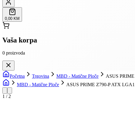
0,00 KM
Vaša korpa
0
proizvoda
Početna
Trgovina
MBD - Matične Ploče
ASUS PRIME 
MBD - Matične Ploče
ASUS PRIME Z790-P ATX LGA170
1
/
2