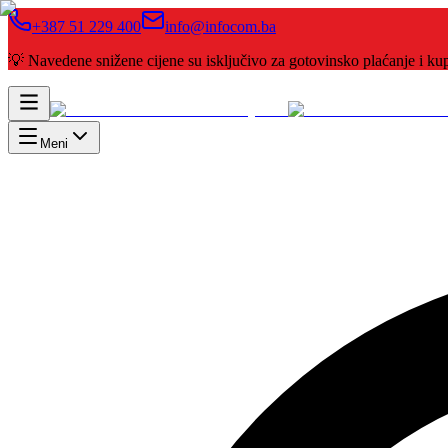
+387 51 229 400
info@infocom.ba
💡 Navedene snižene cijene su isključivo za gotovinsko plaćanje i 
Meni