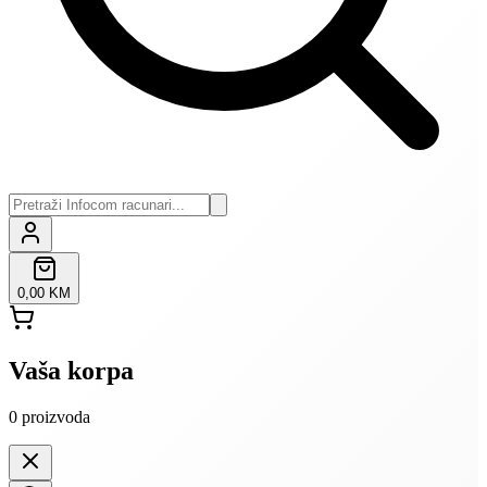
0,00 KM
Vaša korpa
0
proizvoda