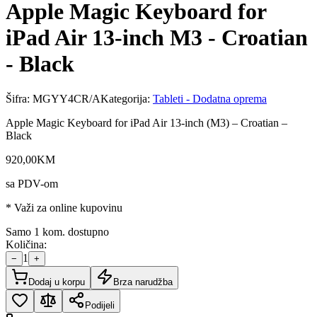
Apple Magic Keyboard for
iPad Air 13-inch M3 - Croatian
- Black
Šifra:
MGYY4CR/A
Kategorija:
Tableti - Dodatna oprema
Apple Magic Keyboard for iPad Air 13-inch (M3) – Croatian –
Black
920
,
00
KM
sa PDV-om
* Važi za online kupovinu
Samo 1 kom. dostupno
Količina:
1
−
+
Dodaj u korpu
Brza narudžba
Podijeli