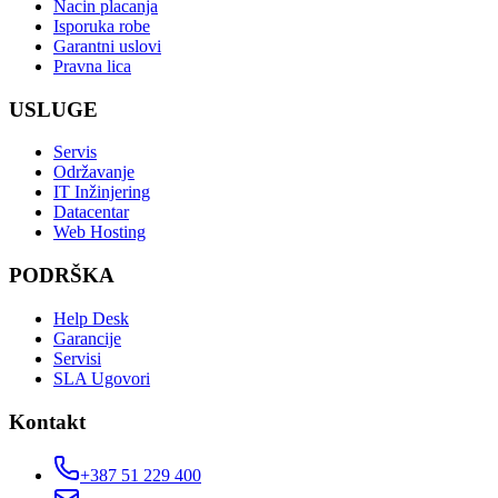
Nacin placanja
Isporuka robe
Garantni uslovi
Pravna lica
USLUGE
Servis
Održavanje
IT Inžinjering
Datacentar
Web Hosting
PODRŠKA
Help Desk
Garancije
Servisi
SLA Ugovori
Kontakt
+387 51 229 400