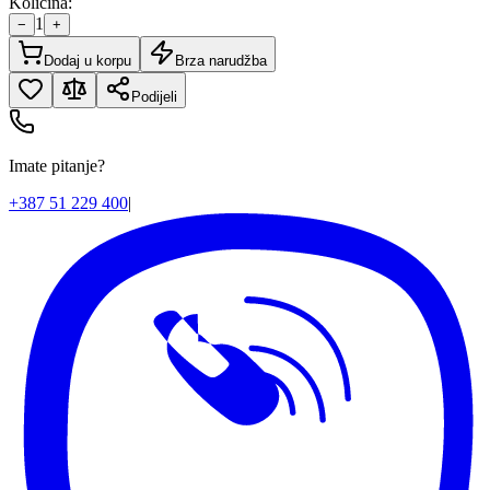
Količina:
1
−
+
Dodaj u korpu
Brza narudžba
Podijeli
Imate pitanje?
+387 51 229 400
|