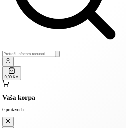
0,00 KM
Vaša korpa
0
proizvoda