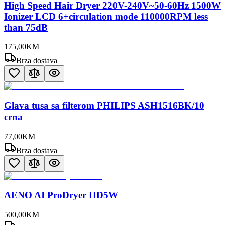
High Speed Hair Dryer 220V-240V~50-60Hz 1500W
Ionizer LCD 6+circulation mode 110000RPM less
than 75dB
175
,
00
KM
Brza dostava
Glava tusa sa filterom PHILIPS ASH1516BK/10
crna
77
,
00
KM
Brza dostava
AENO AI ProDryer HD5W
500
,
00
KM