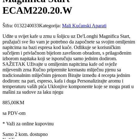
ECAM220.20.W
Šifra:
0132240033
Kategorija:
Mali Kućanski Aparati
Uđite u svijet kafe u zrnu u šoljicu uz De'Longhi Magnifica Start,
pružajući sve što vam je potrebno da započnete sa svojim omiljenim
napitcima na bazi espresa kod kuće. Odlikuje se korisničkim
sučeljem i privlačnom bijelom završnom obradom, s prilagođenim
izborom napitaka koji se isporučuju samo jednim dodirom.
SAŽETAK Uživajte u omiljenim napitcima kafe od svježe
mljevenih zrna Ručno pripremite kremastu mliječnu pjenu sa
tradicionalnim mliječnim pjenom Birajte između 4 recepta jednim
dodirom: na pari, espreso, kafa i duga Personalizirajte aromu i
temperaturu vaših pića Uklonjive komponente koje se mogu prati u
mašini za sudove za laku njegu
885
,
00
KM
sa PDV-om
* Važi za online kupovinu
Samo 2 kom. dostupno