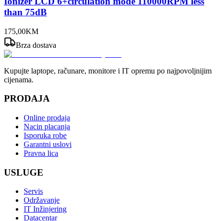
Ionizer LCD 6+circulation mode 110000RPM less
than 75dB
175
,
00
KM
Brza dostava
Kupujte laptope, računare, monitore i IT opremu po najpovoljnijim
cijenama.
PRODAJA
Online prodaja
Nacin placanja
Isporuka robe
Garantni uslovi
Pravna lica
USLUGE
Servis
Održavanje
IT Inžinjering
Datacentar