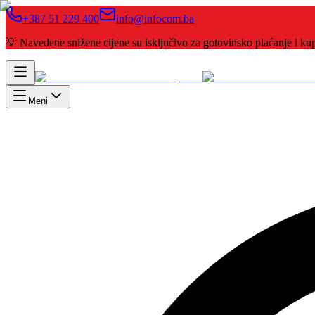
+387 51 229 400
info@infocom.ba
💡 Navedene snižene cijene su isključivo za gotovinsko plaćanje i 
Meni