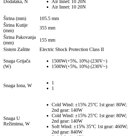
Dodataka, N
Air Innet: 10 20N
Air Innet: 10 20N
Širina (mm)
105.5 mm
Širina Kutije
355 mm
(mm)
Širina Pakovanja
155 mm
(mm)
Sistem Zaštite
Electric Shock Protection Class II
Snaga Grijača
1500W(+5%, 10%) (230V~)
(W)
1500W(+5%, 10%) (230V~)
1
Snaga Iona, W
1
Cold Wind: ±15% 25°C 1st gear: 80W;
2nd gear: 140W
Cold Wind: ±15% 25°C 1st gear: 80W;
Snaga U
2nd gear: 140W
Režimima, W
Soft Wind: ±15% 35°C 1st gear: 460W;
2nd gear: 840W