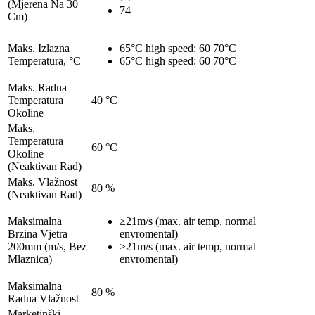
(Mjerena Na 30
74
Cm)
Maks. Izlazna
65°C high speed: 60 70°C
Temperatura, °C
65°C high speed: 60 70°C
Maks. Radna
Temperatura
40 °C
Okoline
Maks.
Temperatura
60 °C
Okoline
(Neaktivan Rad)
Maks. Vlažnost
80 %
(Neaktivan Rad)
Maksimalna
≥21m/s (max. air temp, normal
Brzina Vjetra
envromental)
200mm (m/s, Bez
≥21m/s (max. air temp, normal
Mlaznica)
envromental)
Maksimalna
80 %
Radna Vlažnost
Marketinški