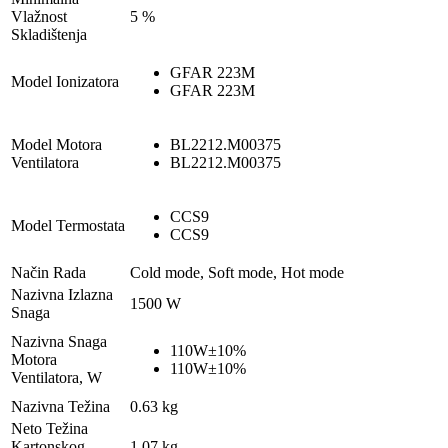
Vlažnost
5 %
Skladištenja
GFAR 223M
Model Ionizatora
GFAR 223M
Model Motora
BL2212.M00375
Ventilatora
BL2212.M00375
CCS9
Model Termostata
CCS9
Način Rada
Cold mode, Soft mode, Hot mode
Nazivna Izlazna
1500 W
Snaga
Nazivna Snaga
110W±10%
Motora
110W±10%
Ventilatora, W
Nazivna Težina
0.63 kg
Neto Težina
Kartonskog
1.07 kg