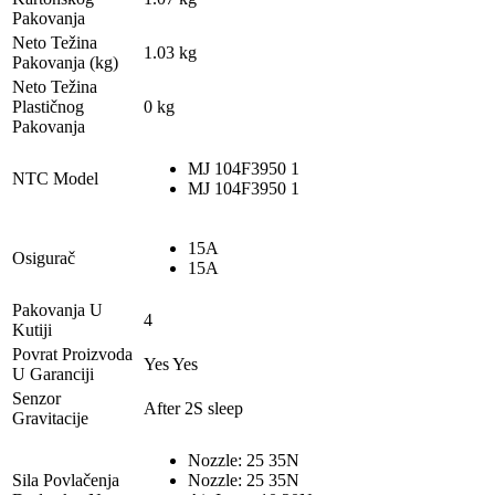
Pakovanja
Neto Težina
1.03 kg
Pakovanja (kg)
Neto Težina
Plastičnog
0 kg
Pakovanja
MJ 104F3950 1
NTC Model
MJ 104F3950 1
15A
Osigurač
15A
Pakovanja U
4
Kutiji
Povrat Proizvoda
Yes Yes
U Garanciji
Senzor
After 2S sleep
Gravitacije
Nozzle: 25 35N
Sila Povlačenja
Nozzle: 25 35N