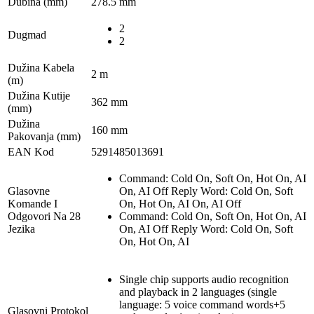
Dubina (mm)
278.5 mm
2
Dugmad
2
Dužina Kabela
2 m
(m)
Dužina Kutije
362 mm
(mm)
Dužina
160 mm
Pakovanja (mm)
EAN Kod
5291485013691
Command: Cold On, Soft On, Hot On, AI
Glasovne
On, AI Off Reply Word: Cold On, Soft
Komande I
On, Hot On, AI On, AI Off
Odgovori Na 28
Command: Cold On, Soft On, Hot On, AI
Jezika
On, AI Off Reply Word: Cold On, Soft
On, Hot On, AI
Single chip supports audio recognition
and playback in 2 languages (single
language: 5 voice command words+5
Glasovni Protokol