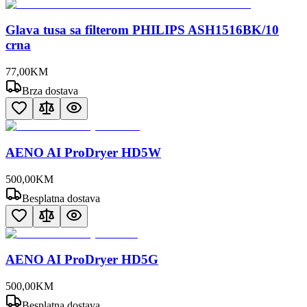
Glava tusa sa filterom PHILIPS ASH1516BK/10
crna
77
,
00
KM
Brza dostava
AENO AI ProDryer HD5W
500
,
00
KM
Besplatna dostava
AENO AI ProDryer HD5G
500
,
00
KM
Besplatna dostava