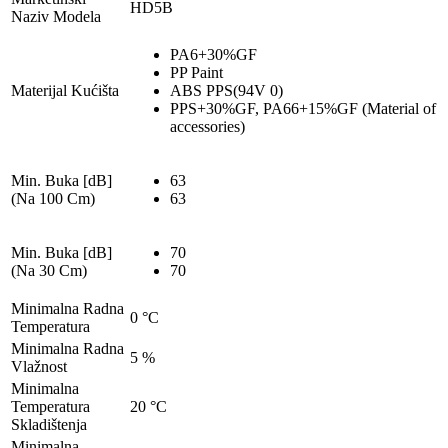
HD5B
Naziv Modela
PA6+30%GF
PP Paint
Materijal Kućišta
ABS PPS(94V 0)
PPS+30%GF, PA66+15%GF (Material of
accessories)
Min. Buka [dB]
63
(Na 100 Cm)
63
Min. Buka [dB]
70
(Na 30 Cm)
70
Minimalna Radna
0 °C
Temperatura
Minimalna Radna
5 %
Vlažnost
Minimalna
Temperatura
20 °C
Skladištenja
Minimalna