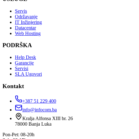
Servis
Održavanje
IT Inžinjering
Datacentar
Web Hosting
PODRŠKA
Help Desk
Garancije
Servisi
SLA Ugovori
Kontakt
+387 51 229 400
info@infocom.ba
Kralja Alfonsa XIII br. 26
78000
Banja Luka
Pon-Pet: 08-20h