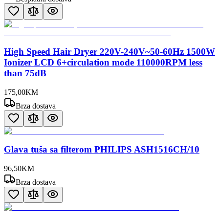
High Speed Hair Dryer 220V-240V~50-60Hz 1500W
Ionizer LCD 6+circulation mode 110000RPM less
than 75dB
175
,
00
KM
Brza dostava
Glava tuša sa filterom PHILIPS ASH1516CH/10
96
,
50
KM
Brza dostava