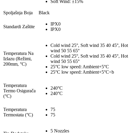
Soft Wind: ±15%
Spoljašnja Boja
Black
IPX0
Standardi Zaštite
IPX0
Cold wind 25°, Soft wind 35 40 45°, Hot
wind 50 55 65°
Temperatura Na
Cold wind 25°, Soft wind 35 40 45°, Hot
Izlazu (Režimi,
wind 50 55 65°
200mm, °C)
25°C low speed: Ambient+5°C
25°C low speed: Ambient+5°C<b
Temperatura
240°C
Termo Osigurača
240°C
(°C)
Temperatura
75
Termostata (°C)
75
5 Nozzles