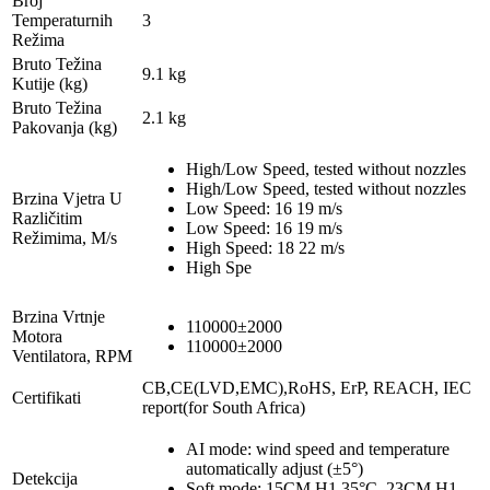
Broj
Temperaturnih
3
Režima
Bruto Težina
9.1 kg
Kutije (kg)
Bruto Težina
2.1 kg
Pakovanja (kg)
High/Low Speed, tested without nozzles
High/Low Speed, tested without nozzles
Brzina Vjetra U
Low Speed: 16 19 m/s
Različitim
Low Speed: 16 19 m/s
Režimima, M/s
High Speed: 18 22 m/s
High Spe
Brzina Vrtnje
110000±2000
Motora
110000±2000
Ventilatora, RPM
CB,CE(LVD,EMC),RoHS, ErP, REACH, IEC
Certifikati
report(for South Africa)
AI mode: wind speed and temperature
automatically adjust (±5°)
Detekcija
Soft mode: 15CM H1 35°C, 23CM H1