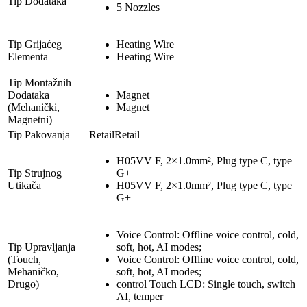
Tip Dodataka
5 Nozzles
Tip Grijaćeg
Heating Wire
Elementa
Heating Wire
Tip Montažnih
Dodataka
Magnet
(Mehanički,
Magnet
Magnetni)
Tip Pakovanja
RetailRetail
H05VV F, 2×1.0mm², Plug type C, type
Tip Strujnog
G+
Utikača
H05VV F, 2×1.0mm², Plug type C, type
G+
Voice Control: Offline voice control, cold,
Tip Upravljanja
soft, hot, AI modes;
(Touch,
Voice Control: Offline voice control, cold,
Mehaničko,
soft, hot, AI modes;
Drugo)
control Touch LCD: Single touch, switch
AI, temper