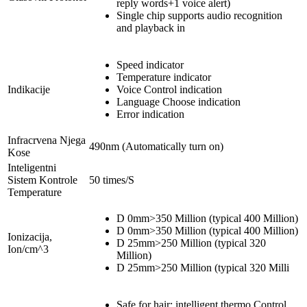
reply words+1 voice alert)
Single chip supports audio recognition
and playback in
Speed indicator
Temperature indicator
Indikacije
Voice Control indication
Language Choose indication
Error indication
Infracrvena Njega
490nm (Automatically turn on)
Kose
Inteligentni
Sistem Kontrole
50 times/S
Temperature
D 0mm>350 Million (typical 400 Million)
D 0mm>350 Million (typical 400 Million)
Ionizacija,
D 25mm>250 Million (typical 320
Ion/cm^3
Million)
D 25mm>250 Million (typical 320 Milli
Safe for hair: intelligent thermo Control