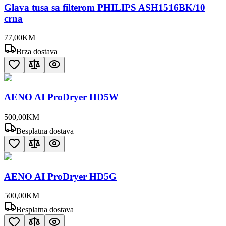
Glava tusa sa filterom PHILIPS ASH1516BK/10
crna
77
,
00
KM
Brza dostava
AENO AI ProDryer HD5W
500
,
00
KM
Besplatna dostava
AENO AI ProDryer HD5G
500
,
00
KM
Besplatna dostava