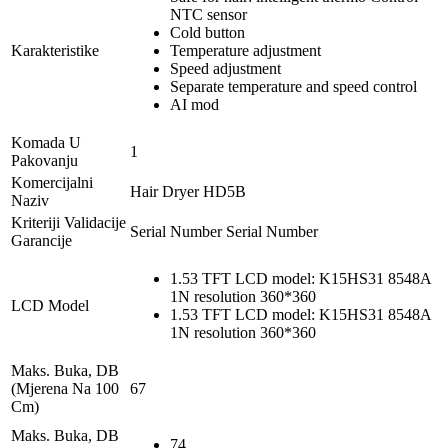
NTC sensor
Cold button
Karakteristike
Temperature adjustment
Speed adjustment
Separate temperature and speed control
AI mod
Komada U
1
Pakovanju
Komercijalni
Hair Dryer HD5B
Naziv
Kriteriji Validacije
Serial Number Serial Number
Garancije
1.53 TFT LCD model: K15HS31 8548A
1N resolution 360*360
LCD Model
1.53 TFT LCD model: K15HS31 8548A
1N resolution 360*360
Maks. Buka, DB
(Mjerena Na 100
67
Cm)
Maks. Buka, DB
74