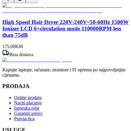
High Speed Hair Dryer 220V-240V~50-60Hz 1500W
Ionizer LCD 6+circulation mode 110000RPM less
than 75dB
175
,
00
KM
Brza dostava
Kupujte laptope, računare, monitore i IT opremu po najpovoljnijim
cijenama.
PRODAJA
Online prodaja
Nacin placanja
Isporuka robe
Garantni uslovi
Pravna lica
USLUGE