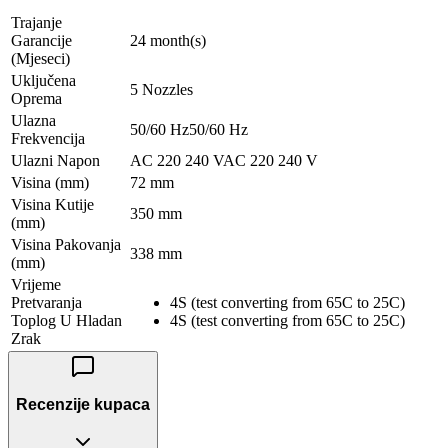
Trajanje
Garancije
24 month(s)
(Mjeseci)
Uključena
5 Nozzles
Oprema
Ulazna
50/60 Hz50/60 Hz
Frekvencija
Ulazni Napon
AC 220 240 VAC 220 240 V
Visina (mm)
72 mm
Visina Kutije
350 mm
(mm)
Visina Pakovanja
338 mm
(mm)
Vrijeme
Pretvaranja
4S (test converting from 65C to 25C)
Toplog U Hladan
4S (test converting from 65C to 25C)
Zrak
Recenzije kupaca