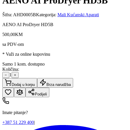
AENO AI ProDryer HD5B
Šifra:
AHD0005B
Kategorija:
Mali Kućanski Aparati
AENO AI ProDryer HD5B
500
,
00
KM
sa PDV-om
* Važi za online kupovinu
Samo 1 kom. dostupno
Količina:
1
−
+
Dodaj u korpu
Brza narudžba
Podijeli
Imate pitanje?
+387 51 229 400
|