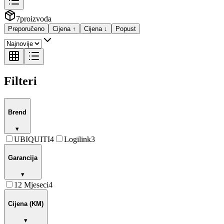
7
proizvoda
Preporučeno
Cijena ↑
Cijena ↓
Popust
Filteri
Brend
▾
UBIQUITI
4
Logilink
3
Garancija
▾
12 Mjeseci
4
Cijena (KM)
▾