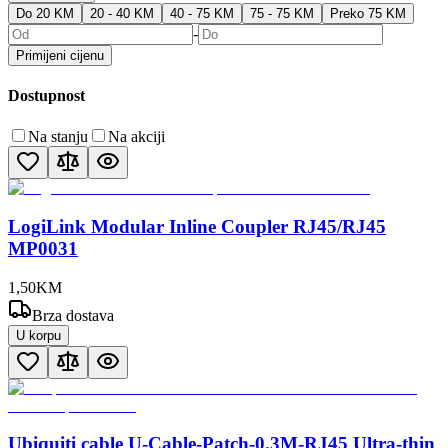
Do 20 KM
20 - 40 KM
40 - 75 KM
75 - 75 KM
Preko 75 KM
-
Primijeni cijenu
Dostupnost
Na stanju
Na akciji
LogiLink Modular Inline Coupler RJ45/RJ45
MP0031
1
,
50
KM
Brza dostava
U korpu
Ubiquiti cable U-Cable-Patch-0.3M-RJ45 Ultra-thin