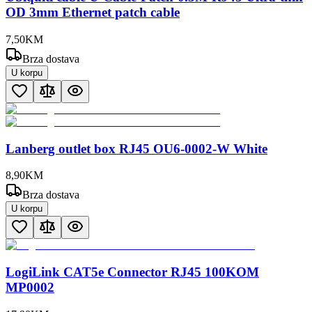
OD 3mm Ethernet patch cable
7
,
50
KM
Brza dostava
U korpu
Lanberg outlet box RJ45 OU6-0002-W White
8
,
90
KM
Brza dostava
U korpu
LogiLink CAT5e Connector RJ45 100KOM
MP0002