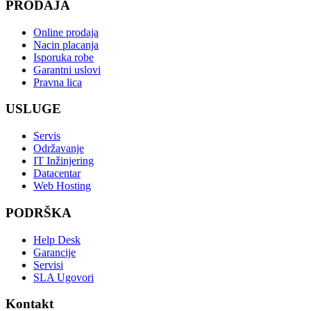
PRODAJA
Online prodaja
Nacin placanja
Isporuka robe
Garantni uslovi
Pravna lica
USLUGE
Servis
Održavanje
IT Inžinjering
Datacentar
Web Hosting
PODRŠKA
Help Desk
Garancije
Servisi
SLA Ugovori
Kontakt