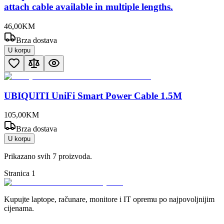
attach cable available in multiple lengths.
46
,
00
KM
Brza dostava
U korpu
UBIQUITI UniFi Smart Power Cable 1.5M
105
,
00
KM
Brza dostava
U korpu
Prikazano svih
7
proizvoda.
Stranica
1
Kupujte laptope, računare, monitore i IT opremu po najpovoljnijim
cijenama.