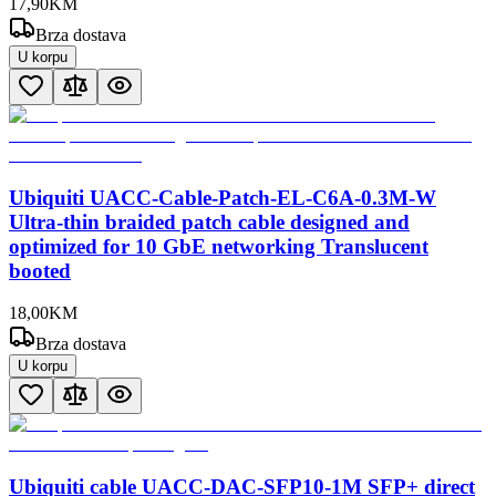
17
,
90
KM
Brza dostava
U korpu
Ubiquiti UACC-Cable-Patch-EL-C6A-0.3M-W
Ultra-thin braided patch cable designed and
optimized for 10 GbE networking Translucent
booted
18
,
00
KM
Brza dostava
U korpu
Ubiquiti cable UACC-DAC-SFP10-1M SFP+ direct