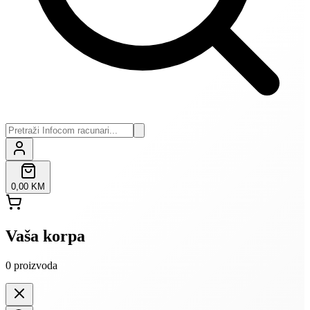
0,00 KM
Vaša korpa
0
proizvoda