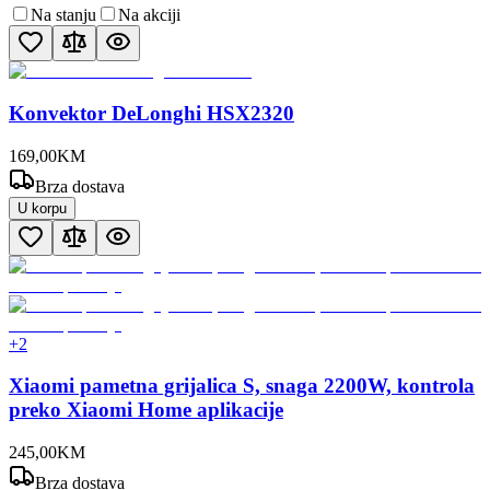
Na stanju
Na akciji
Konvektor DeLonghi HSX2320
169
,
00
KM
Brza dostava
U korpu
+
2
Xiaomi pametna grijalica S, snaga 2200W, kontrola
preko Xiaomi Home aplikacije
245
,
00
KM
Brza dostava