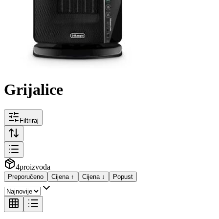
Grijalice
Filtriraj
4
proizvoda
Preporučeno
Cijena ↑
Cijena ↓
Popust