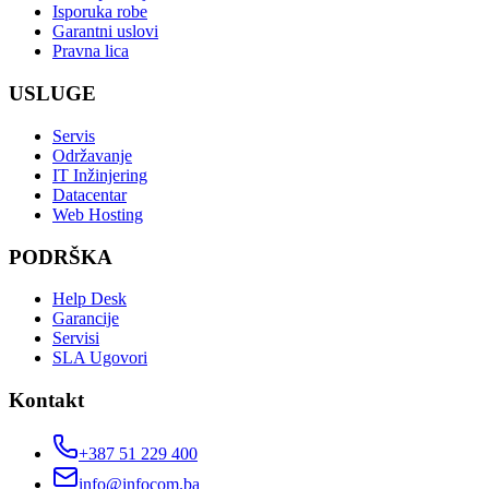
Isporuka robe
Garantni uslovi
Pravna lica
USLUGE
Servis
Održavanje
IT Inžinjering
Datacentar
Web Hosting
PODRŠKA
Help Desk
Garancije
Servisi
SLA Ugovori
Kontakt
+387 51 229 400
info@infocom.ba