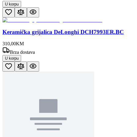
U korpu
Keramička grijalica DeLonghi DCH7993ER.BC
310
,
00
KM
Brza dostava
U korpu