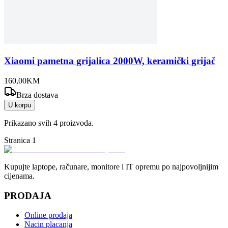
Xiaomi pametna grijalica 2000W, keramički grijač
160
,
00
KM
Brza dostava
U korpu
Prikazano svih
4
proizvoda.
Stranica
1
Kupujte laptope, računare, monitore i IT opremu po najpovoljnijim
cijenama.
PRODAJA
Online prodaja
Nacin placanja