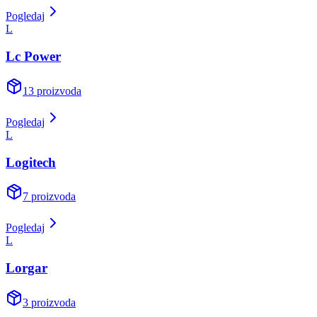
Pogledaj
L
Lc Power
13
proizvoda
Pogledaj
L
Logitech
7
proizvoda
Pogledaj
L
Lorgar
3
proizvoda