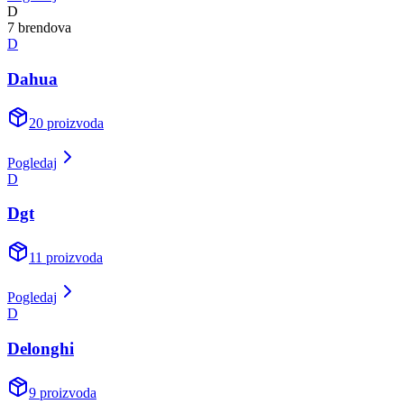
D
7
brend
ova
D
Dahua
20
proizvoda
Pogledaj
D
Dgt
11
proizvoda
Pogledaj
D
Delonghi
9
proizvoda