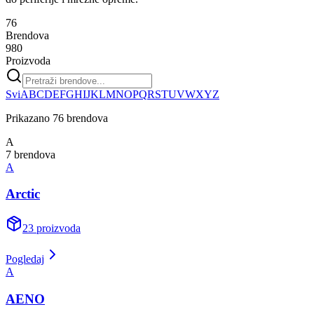
76
Brendova
980
Proizvoda
Svi
A
B
C
D
E
F
G
H
I
J
K
L
M
N
O
P
Q
R
S
T
U
V
W
X
Y
Z
Prikazano
76
brendova
A
7
brend
ova
A
Arctic
23
proizvoda
Pogledaj
A
AENO