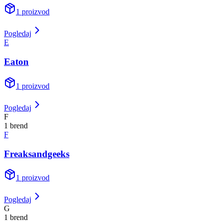
1
proizvod
Pogledaj
E
Eaton
1
proizvod
Pogledaj
F
1
brend
F
Freaksandgeeks
1
proizvod
Pogledaj
G
1
brend