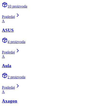
10
proizvoda
Pogledaj
A
ASUS
4
proizvoda
Pogledaj
A
Aula
2
proizvoda
Pogledaj
A
Axagon