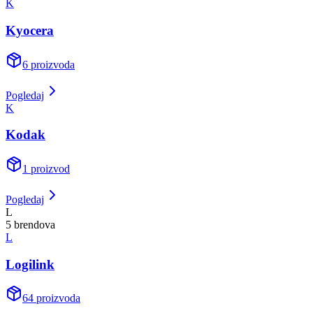
K
Kyocera
6
proizvoda
Pogledaj
K
Kodak
1
proizvod
Pogledaj
L
5
brend
ova
L
Logilink
64
proizvoda