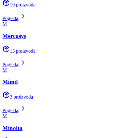
19
proizvoda
Pogledaj
M
Mercusys
13
proizvoda
Pogledaj
M
Mimd
3
proizvoda
Pogledaj
M
Minolta