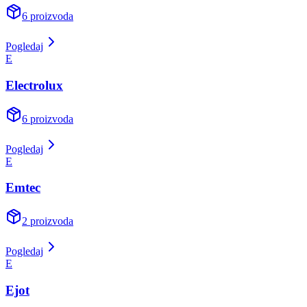
6
proizvoda
Pogledaj
E
Electrolux
6
proizvoda
Pogledaj
E
Emtec
2
proizvoda
Pogledaj
E
Ejot