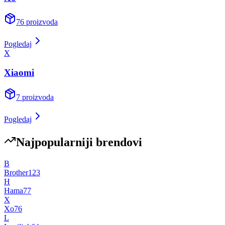
76
proizvoda
Pogledaj
X
Xiaomi
7
proizvoda
Pogledaj
Najpopularniji brendovi
B
Brother
123
H
Hama
77
X
Xo
76
L