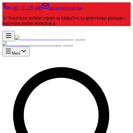
+387 51 229 400
info@infocom.ba
💡 Navedene snižene cijene su isključivo za gotovinsko plaćanje i
kupovinu putem Webshop-a
Meni