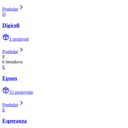
Pogledaj
D
Digicell
1
proizvod
Pogledaj
E
6
brend
ova
E
Epson
33
proizvoda
Pogledaj
E
Esperanza