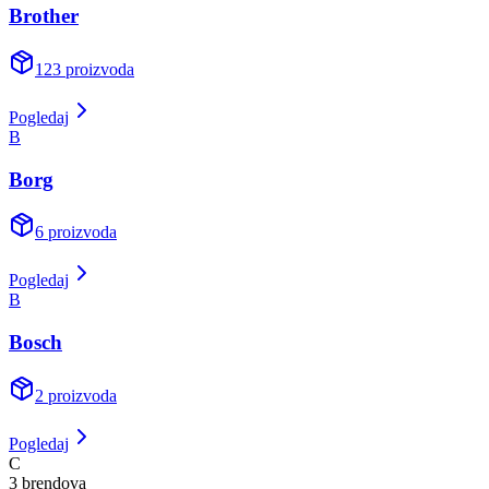
Brother
123
proizvoda
Pogledaj
B
Borg
6
proizvoda
Pogledaj
B
Bosch
2
proizvoda
Pogledaj
C
3
brend
ova