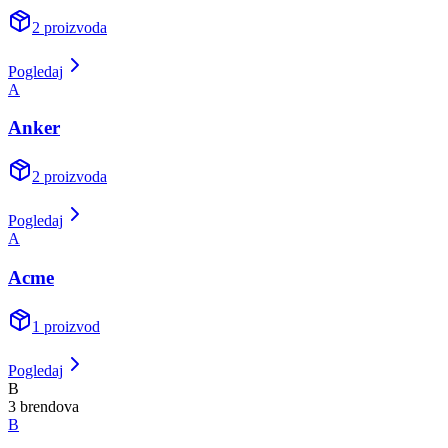
2
proizvoda
Pogledaj
A
Anker
2
proizvoda
Pogledaj
A
Acme
1
proizvod
Pogledaj
B
3
brend
ova
B