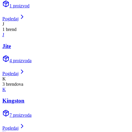
1
proizvod
Pogledaj
J
1
brend
J
Jite
4
proizvoda
Pogledaj
K
3
brend
ova
K
Kingston
7
proizvoda
Pogledaj