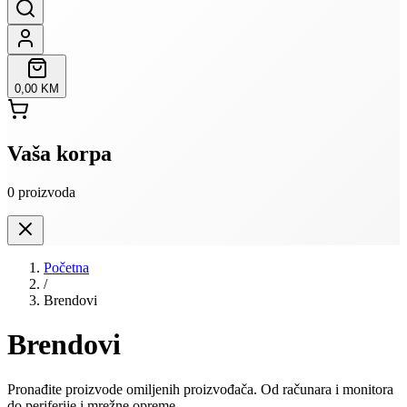
0,00 KM
Vaša korpa
0
proizvoda
Početna
/
Brendovi
Brendovi
Pronađite proizvode omiljenih proizvođača. Od računara i monitora
do periferije i mrežne opreme.