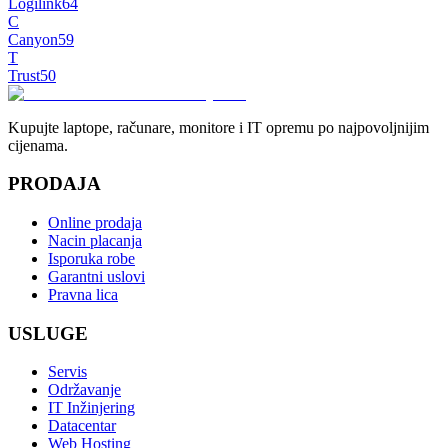
Logilink
64
C
Canyon
59
T
Trust
50
Kupujte laptope, računare, monitore i IT opremu po najpovoljnijim
cijenama.
PRODAJA
Online prodaja
Nacin placanja
Isporuka robe
Garantni uslovi
Pravna lica
USLUGE
Servis
Održavanje
IT Inžinjering
Datacentar
Web Hosting