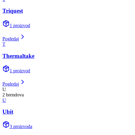
Triquest
1
proizvod
Pogledaj
T
Thermaltake
1
proizvod
Pogledaj
U
2
brend
ova
U
Ubit
3
proizvoda