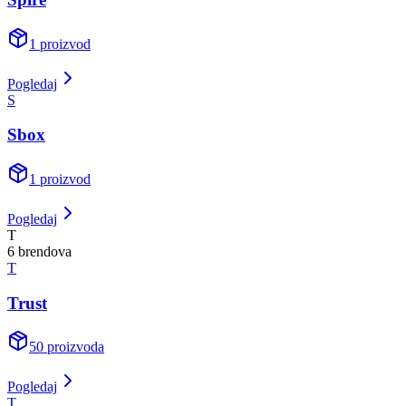
1
proizvod
Pogledaj
S
Sbox
1
proizvod
Pogledaj
T
6
brend
ova
T
Trust
50
proizvoda
Pogledaj
T