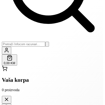
0,00 KM
Vaša korpa
0
proizvoda