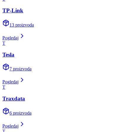
TP-Link
13
proizvoda
Pogledaj
T
Tesla
7
proizvoda
Pogledaj
T
Traxdata
6
proizvoda
Pogledaj
T