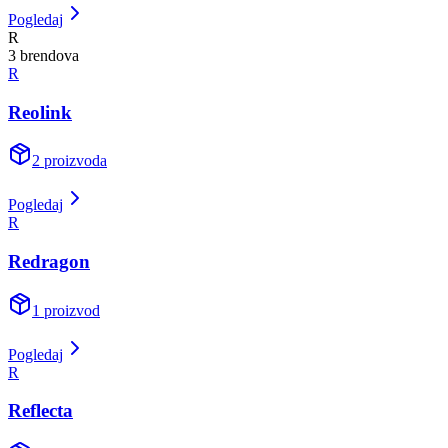
Pogledaj
R
3
brend
ova
R
Reolink
2
proizvoda
Pogledaj
R
Redragon
1
proizvod
Pogledaj
R
Reflecta