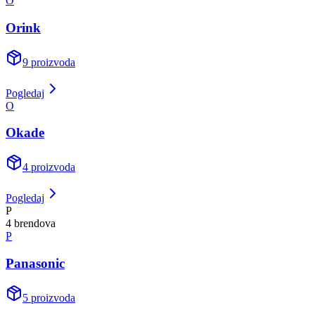
O
Orink
9
proizvoda
Pogledaj
O
Okade
4
proizvoda
Pogledaj
P
4
brend
ova
P
Panasonic
5
proizvoda