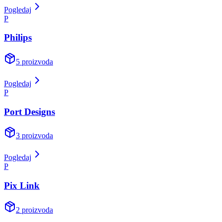
Pogledaj
P
Philips
5
proizvoda
Pogledaj
P
Port Designs
3
proizvoda
Pogledaj
P
Pix Link
2
proizvoda