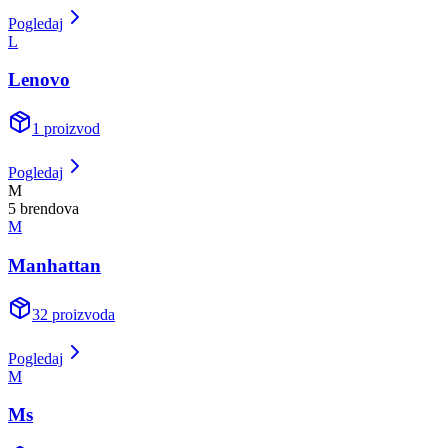
Pogledaj
L
Lenovo
1
proizvod
Pogledaj
M
5
brend
ova
M
Manhattan
32
proizvoda
Pogledaj
M
Ms